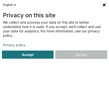
English
DE
Privacy on this site
We collect and process your data on this site to better
Verfeinere deine Suche
understand how it is used. If you accept, we'll collect and use
your data for analytics. For more information, see our privacy
Autour de moi
Capellen
Bestbewertet
Park
(1)
(1)
policy.
4
Fernkopierer
Ergebnis(se) für
en 48ms
Privacy policy
Startseite
Telekommunikation
Fernkopierer
Accept
Decline
1
Koesio Luxembourg
3 Rue d'Eich
L-1461
Luxembourg (Lëtzebuerg)
Koesio ist ein Digitalunternehmen, das täglich Tausende
belgische und luxemburgische KMU bei ihrer digitalen
Transformation unterstützt. Voll und ganz mit Ihren
Projekten verbunden bietet unsere Expertengemeinschaft
Lösungen zur Optimierung Ihrer...