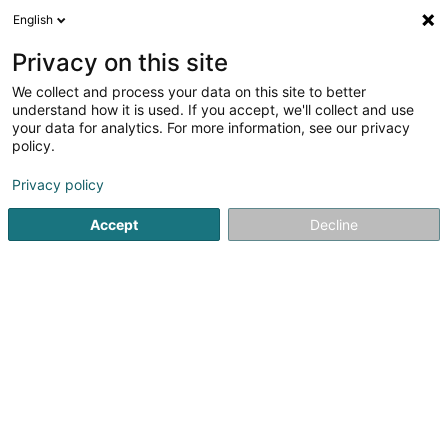
English
DE
Privacy on this site
We collect and process your data on this site to better
Verfeinere deine Suche
understand how it is used. If you accept, we'll collect and use
your data for analytics. For more information, see our privacy
Autour de moi
Luxembourg
Bestbewertet
B
(4)
(1)
policy.
12
EDV - Multimedia
Ergebnis(se) für
en 45ms
Privacy policy
Startseite
Informatikmaterial
EDV - Multimedia
Accept
Decline
1
Lux Audiovisuals Sàrl
54 Op Zaemer
L-4959
Bascharage (Nidderkäerjeng)
Lux Audiovisuals ist ein audiovisueller Dienstleister mit Sitz
in Bascharage, der sich auf die Installation und
Vermietung von audiovisuellem Equipment für
professionelle und institutionelle Veranstaltungen
spezialisiert hat. Von Bascharage aus...