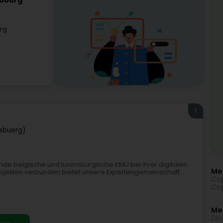
mbourg
rg
1
ebuerg)
ende belgische und luxemburgische KMU bei ihrer digitalen
Me
 Projekten verbunden bietet unsere Expertengemeinschaft
Cop
Cop
Meh
Dru