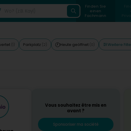
Finden Sie
Fin
einen
Fachmann
Priv
Weitere Filte
wertet
Parkplatz
Heute geöffnet
(1)
(2)
(0)
Vous souhaitez être mis en
avant ?
Sponsoriser ma société