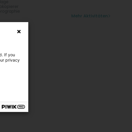
lage
okopierer
rographie
Mehr Aktivitäten
. If you
our privacy