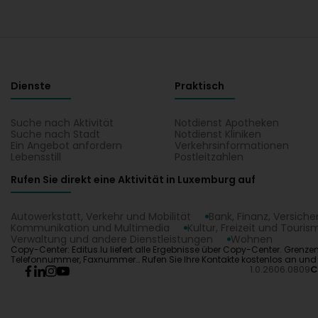
Dienste
Praktisch
Suche nach Aktivität
Notdienst Apotheken
Suche nach Stadt
Notdienst Kliniken
Ein Angebot anfordern
Verkehrsinformationen
Lebensstill
Postleitzahlen
Rufen Sie direkt eine Aktivität in Luxemburg auf
Autowerkstatt, Verkehr und Mobilität
Bank, Finanz, Versich
Kommunikation und Multimedia
Kultur, Freizeit und Touris
Verwaltung und andere Dienstleistungen
Wohnen
Copy-Center: Editus.lu liefert alle Ergebnisse über Copy-Center. Grenz
Telefonnummer, Faxnummer… Rufen Sie Ihre Kontakte kostenlos an und f
1.0.2606.0809
C