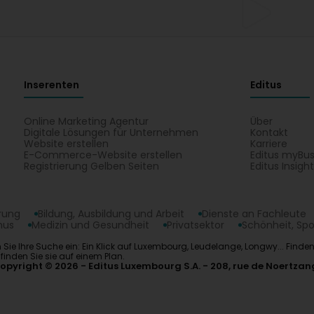
Inserenten
Editus
Online Marketing Agentur
Über
Digitale Lösungen für Unternehmen
Kontakt
Website erstellen
Karriere
E-Commerce-Website erstellen
Editus myBus
Registrierung Gelben Seiten
Editus Insigh
erung
Bildung, Ausbildung und Arbeit
Dienste an Fachleute
mus
Medizin und Gesundheit
Privatsektor
Schönheit, Spo
en Sie Ihre Suche ein: Ein Klick auf Luxembourg, Leudelange, Longwy... Fi
inden Sie sie auf einem Plan.
opyright © 2026
Editus Luxembourg S.A.
208, rue de Noertzan