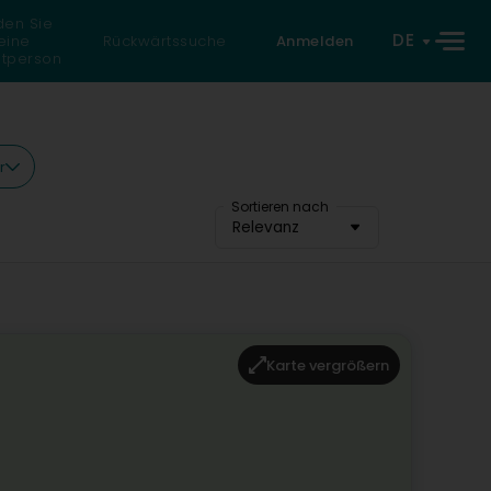
den Sie
DE
eine
Rückwärtssuche
Anmelden
atperson
r
Sortieren nach
Relevanz
Karte vergrößern