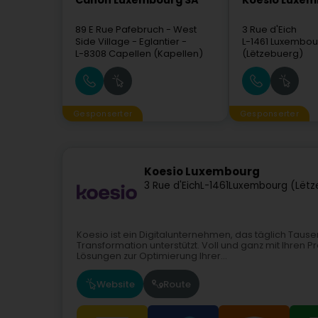
Canon Luxembourg SA
Koesio Luxe
89 E Rue Pafebruch
- West
3 Rue d'Eich
Side Village - Eglantier -
L-1461
Luxembou
L-8308
Capellen (Kapellen)
(Lëtzebuerg)
Gesponserter
Gesponserter
Koesio Luxembourg
3 Rue d'Eich
L-1461
Luxembourg (Lëtz
Koesio ist ein Digitalunternehmen, das täglich Taus
Transformation unterstützt. Voll und ganz mit Ihren
Lösungen zur Optimierung Ihrer...
Website
Route