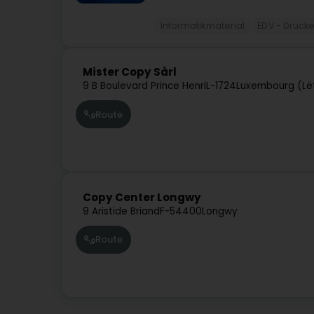
Informatikmaterial
EDV - Drucke
Mister Copy Sàrl
9 B Boulevard Prince Henri
L-1724
Luxembourg (Lë
Route
Copy Center Longwy
9 Aristide Briand
F-54400
Longwy
Route