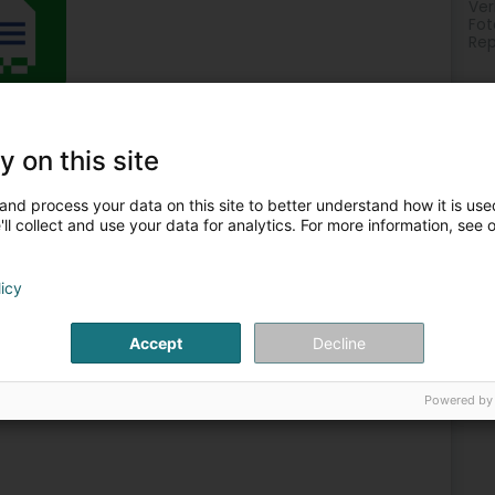
Ver
Fot
Rep
ie
Fotokopierer
Druck
Copy Service
Copy-Center
y on this site
2
and process your data on this site to better understand how it is used
(Leideleng)
ll collect and use your data for analytics. For more information, see 
licy
le, améliorons l’expérience de travail de vos
isation.
Accept
Decline
Powered by