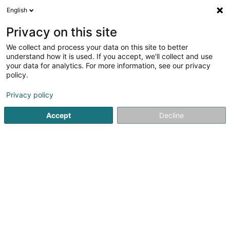
English
DE
Privacy on this site
We collect and process your data on this site to better
Verfeinere deine Suche
understand how it is used. If you accept, we'll collect and use
your data for analytics. For more information, see our privacy
Autour de moi
Diekirch
Parkplatz
Heute geö
(1)
(1)
policy.
5
Artikel für den Motorsport
Ergebnis(se) für
en 34ms
Privacy policy
Startseite
Schönheit, Sport und Wellness
Sportsausstattung
Accept
Decline
1
TransSport SA
34 Route d'Ettelbruck
L-9230
Diekirch (Dikrech)
TransSport S.A., in Diekirch – ist Ihr Mobilitätspartner in
Luxemburg. Bleiben Sie mobil – 24/7, 365 Tage im Jahr –
dank unserer Dienstleistungen: • Pannenhilfe und
Abschleppdienst• Kurz- und langzeit Vermietung von
Autos und...