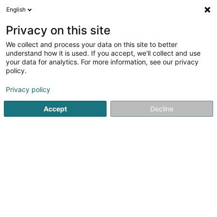
English
DE
Privacy on this site
We collect and process your data on this site to better
Prime Racing Sàrl
understand how it is used. If you accept, we'll collect and use
your data for analytics. For more information, see our privacy
Ausrüstung für den Motorsport
policy.
41A Avenue John F. Kennedy
L-1855
Luxembourg (Lëtzebuerg)
Privacy policy
Accept
Decline
Sehen Sie die Nummer
Anreise
Startseite
Artikel für den Motorsport
Ausrüstung für den M