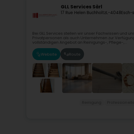
GLL Services Sàrl
17 Rue Helen Buchholtz
L-4048
Esch-s
Bei GLL Services stellen wir unser Fachwissen und 
Privatpersonen als auch Unternehmen zur Verfügung. 
vollständigen Angebot an Reinigungs-, Pflege-,...
Website
Route
Reinigung
Professionell