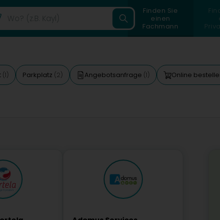
Finden Sie
Fin
einen
Fachmann
Priv
t
Parkplatz
Angebotsanfrage
Online bestell
(1)
(2)
(1)