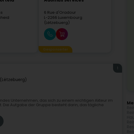
ortela
Adomus Services
ss
6 Rue d'Oradour
cheid
L-2266
Luxembourg
(Lëtzebuerg)
Gesponserter
1
(Lëtzebuerg)
elndes Unternehmen, das sich zu einem wichtigen Akteur im
Meh
t. Die Aufgabe der Gruppe besteht darin, das tägliche
Rei
Rei
Hau
Rei
Res
Rei