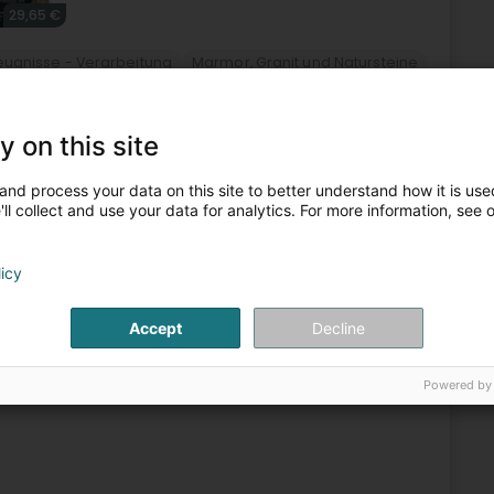
29,65 €
eugnisse - Verarbeitung
Marmor, Granit und Natursteine
Marmor und Travertine
Politur von Fussboden
y on this site
3
rgewan
L-5326
Contern (Conter)
and process your data on this site to better understand how it is used
ll collect and use your data for analytics. For more information, see 
 Tochtergesellschaft der SAMSIC Gruppe, einem führenden
licy
 Die Gruppe ist in 26 Ländern aktiv, erzielt einen Umsatz
Accept
Decline
Powered by