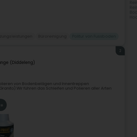
Rei
Rei
Bod
Hoc
tzungsleistungen
Büroreinigung
Politur von Fussboden
2
nge (Diddeleng)
d Polieren von Bodenbelägen und Innentreppen
(Granito).Wir führen das Schleifen und Polieren aller Arten
te