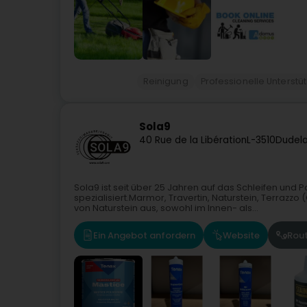
Reinigung
Professionelle Unterstü
Sola9
40 Rue de la Libération
L-3510
Dudela
Sola9 ist seit über 25 Jahren auf das Schleifen un
spezialisiert.Marmor, Travertin, Naturstein, Terrazzo 
von Naturstein aus, sowohl im Innen- als...
Ein Angebot anfordern
Website
Rou