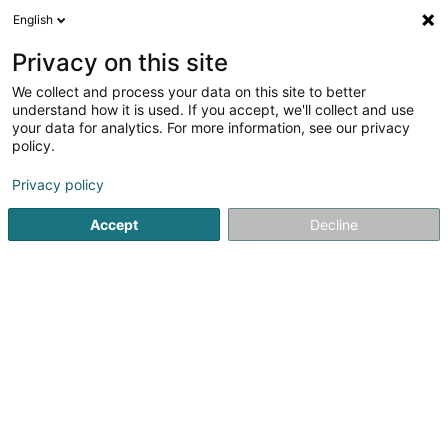
English
DE
Privacy on this site
We collect and process your data on this site to better
Verfeinere deine Suche
understand how it is used. If you accept, we'll collect and use
your data for analytics. For more information, see our privacy
Autour de moi
Luxembourg
Bestbewertet
(5)
(7)
policy.
12
Verwaltungsrechtberatung
Ergebnis(se) für
en 86ms
Privacy policy
Startseite
Rechts- und Steuerberatung
Verwaltungsrecht
Accept
Decline
1
Krieger Associates
63-65 Rue de Merl
L-2146
Luxembourg (Lëtzebuerg)
Die Kanzlei KRIEGER Associates ist die einzige in
Luxemburg, die ausschließlich aus erfahrenen
Rechtsanwälten besteht, die sich auf Immobilienrecht
spezialisiert haben und sich ausschließlich diesen
Rechtsgebieten widmen.Unsere Mitarbeiter sind...