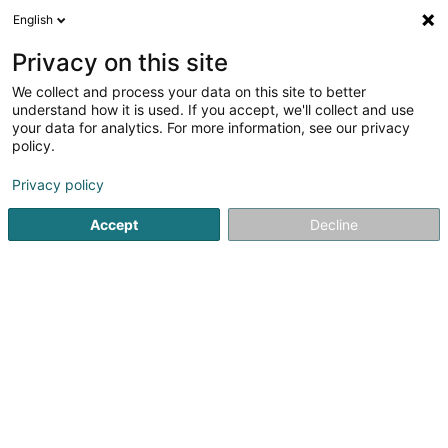
English
DE
Privacy on this site
We collect and process your data on this site to better
Verfeinere deine Suche
understand how it is used. If you accept, we'll collect and use
your data for analytics. For more information, see our privacy
Autour de moi
Echternach
Bestbewertet
B
(3)
(14)
policy.
22
Brillen für Kinder
Ergebnis(se) für
en 50ms
Privacy policy
Startseite
Optiker
Brillen für Kinder
Accept
Decline
Optique Marc Wirtz
11 Grand-Rue
L-6730
Grevenmacher (Gréiwemaacher)