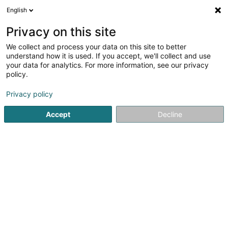
English
DE
Privacy on this site
We collect and process your data on this site to better
Verfeinere deine Suche
understand how it is used. If you accept, we'll collect and use
your data for analytics. For more information, see our privacy
Autour de moi
Pétange
Barrierefreier Zugang
(1)
(1)
policy.
2
Ergebnis(se) für
Privacy policy
Verkauf, Reparatur und Wartung von Kälteeinheit
en
44ms
Accept
Decline
Startseite
Nutzfahrzeug
Verkauf, Reparatur und Wartung 
1
Horeca Mat Luxembourg Sàrl
23 Rue Robert Krieps
L-4702
Pétange (Péiteng)
IHR VERTRAUENSWÜRDIGER PARTNEROb Sie Gastronom,
Metzger oder Caterer sind – wir bieten Ihnen eine große
Auswahl an Produkten, von der Einstiegsklasse bis zum