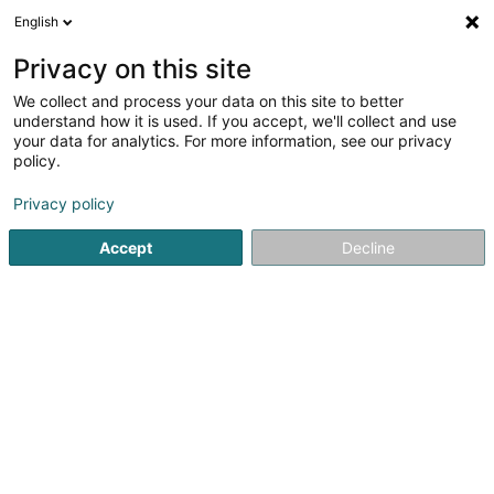
English
DE
Privacy on this site
We collect and process your data on this site to better
Verfeinere deine Suche
understand how it is used. If you accept, we'll collect and use
your data for analytics. For more information, see our privacy
Autour de moi
Ehlerange
Bestbewertet
Par
(1)
(1)
policy.
6
Ergebnis(se) für
Privacy policy
Fleisch- u. Wurstwarengeschäfte - Einricht., Bedarfsart.
en 45ms
Accept
Decline
Startseite
Metzgerei
Fleisch- u. Wurstwarengeschäfte - Ei
1
Boucherie Ferreira
L-4176
Esch-sur-Alzette (Esch-Uelzecht)
Bedient ganz Luxemburg
Boucherie Ferreira ist Ihre portugiesische Metzgerei in
Rodange. Entdecken Sie eine große Auswahl an
hochwertigem Fleisch, portugiesischen Spezialitäten,