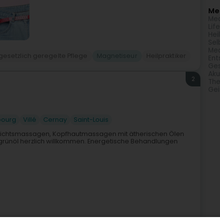
Meh
Med
Lif
Hei
Sel
Med
 gesetzlich geregelte Pflege
Magnetiseur
Heilpraktiker
Ent
Ges
Aku
2
The
Gei
bourg
Villé
Cernay
Saint-Louis
 Gesichtsmassagen, Kopfhautmassagen mit ätherischen Ölen
rünöl herzlich willkommen. Energetische Behandlungen