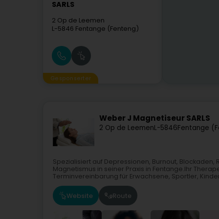
SARLS
2 Op de Leemen
L-5846
Fentange (Fenteng)
Gesponserter
Weber J Magnetiseur SARLS
2 Op de Leemen
L-5846
Fentange (F
Spezialisiert auf Depressionen, Burnout, Blockaden
Magnetismus in seiner Praxis in Fentange.Ihr Thera
Terminvereinbarung für Erwachsene, Sportler, Kinder (
Website
Route