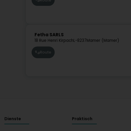
Route
Fetha SARLS
18 Rue Henri Kirpach
L-8237
Mamer (Mamer)
Route
Dienste
Praktisch