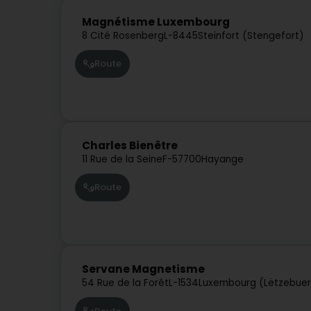
Magnétisme Luxembourg
8 Cité Rosenberg
L-8445
Steinfort (Stengefort)
Route
Charles Bienêtre
11 Rue de la Seine
F-57700
Hayange
Route
Servane Magnetisme
54 Rue de la Forêt
L-1534
Luxembourg (Lëtzebue