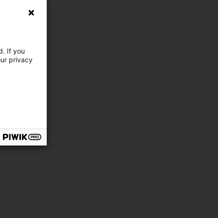
. If you
our privacy