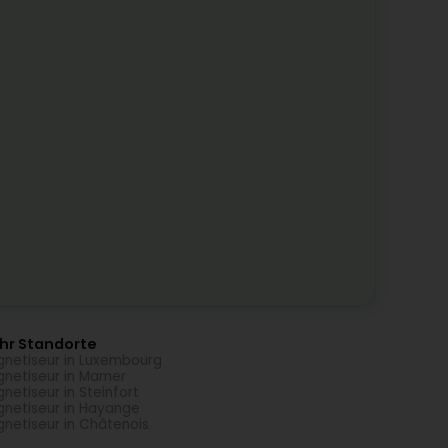
hr Standorte
netiseur in Luxembourg
netiseur in Mamer
netiseur in Steinfort
netiseur in Hayange
netiseur in Châtenois