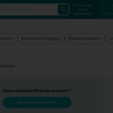
Finden Sie
Fin
einen
Fachmann
Priv
wertet
Barrierefreier Zugang
Heute geöffnet
(4)
(1)
(2)
netiseur
Vous souhaitez être mis en avant ?
Sponsoriser ma société