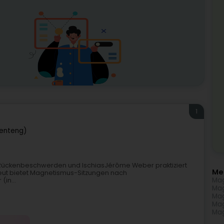
1
enteng)
, Rückenbeschwerden und IschiasJérôme Weber praktiziert
Me
peut bietet Magnetismus-Sitzungen nach
Mag
in...
Mag
Mag
Mag
Mag