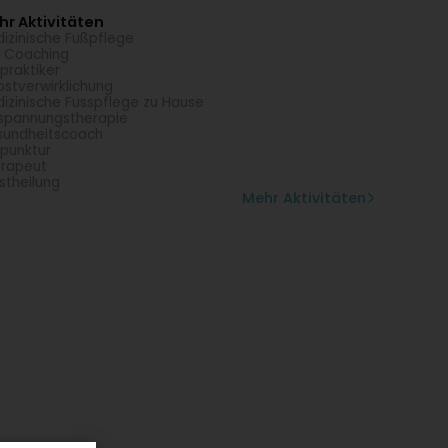
r Aktivitäten
izinische Fußpflege
e Coaching
lpraktiker
bstverwirklichung
izinische Fusspflege zu Hause
spannungstherapie
undheitscoach
punktur
rapeut
stheilung
Mehr Aktivitäten