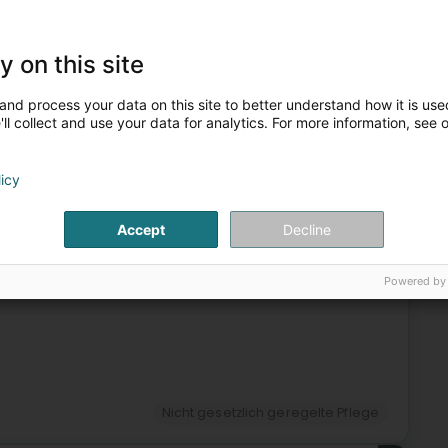
gesetzlich geregelte Pflege
Magnetiseur
Geistheilung
y on this site
3
and process your data on this site to better understand how it is used
ll collect and use your data for analytics. For more information, see 
rg)
licy
Accept
Decline
Nicht gesetzlich geregelte Pflege
4
Powered by
Nicht gesetzlich geregelte Pflege