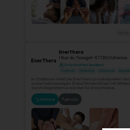
Nicht
EnerThera
1 Rue du Tissage
F-67730
Châtenois
Ortschaften bedient:
Colmar
Sélestat
Obernai
Stras
In Châtenois heißt Sie EnerThera zu individuellen
sowie Fußmassagen (Füße/Waden/Knie) mit Winterg
durch Magnetismus werden für Erwachsene,...
Website
Route