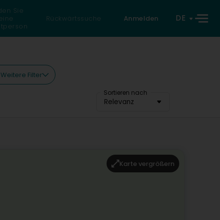
den Sie
DE
eine
Rückwärtssuche
Anmelden
atperson
Weitere Filter
Sortieren nach
Relevanz
Karte vergrößern