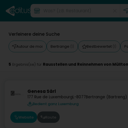
Verfeinere deine Suche
Autour de moi
Bertrange
Bestbewertet
P
(1)
(1)
5
Rausstellen und Reinnehmen von Müllto
Ergebnis(se) für
Genesa Sàrl
177 Rue de Luxembourg
L-8077
Bertrange (Bartreng)
Bedient ganz Luxemburg
Website
Route