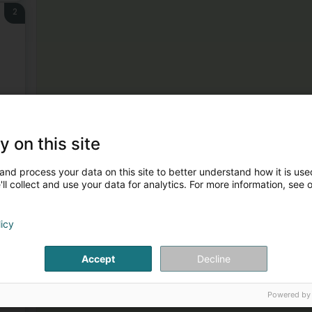
2
3
y on this site
and process your data on this site to better understand how it is used
ll collect and use your data for analytics. For more information, see 
licy
Accept
Decline
4
Powered by