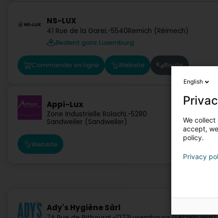
NS-LUX
41 Rue de la Gare
L-5540
Remich (Réimech)
Bedient ganz Luxemburg
Commander en ligne
Website
Route
English
Privac
Appi-Lux
Zone Industrielle Rolach
L-5280
We collect 
Sandweiler (Sandweiler)
accept, we'
policy.
Website
Privacy po
Ady's Hygiène Sàrl
7A Rue de Bitbourg
L-1273
Luxembourg (Lëtzebuerg)