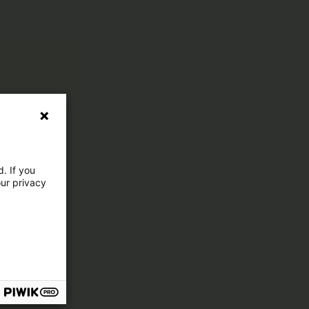
. If you
our privacy