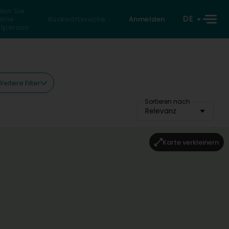
den Sie
DE
eine
Rückwärtssuche
Anmelden
atperson
Weitere Filter
Sortieren nach
Relevanz
Karte verkleinern