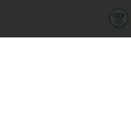
Informationen
Nutzungsbedingungen
Allgemeine Geschäftsbedingungen
Datenschutz
iness
Meine Rechte DSGVO
t
Cookies-Einstellungen
Gewerblich
Handel
Hotel, Restaurant, Wirtshaus
rt und Wellness