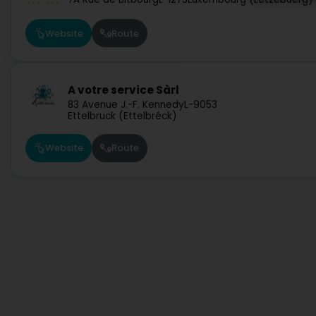
Website
Route
A votre service Sàrl
83 Avenue J.-F. Kennedy
L-9053
Ettelbruck (Ettelbréck)
Website
Route