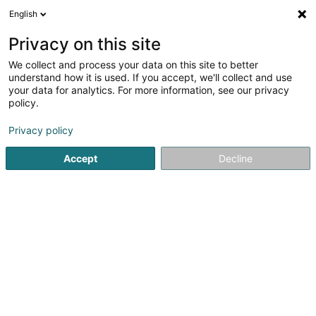
English
DE
Privacy on this site
We collect and process your data on this site to better
Verfeinere deine Suche
understand how it is used. If you accept, we'll collect and use
your data for analytics. For more information, see our privacy
Autour de moi
Bech-Kleinmacher
Bestbewertet
(1)
(1
policy.
2
Entsorgung von von Kunststoffabfällen
Ergebnis(se) für
Privacy policy
en 36ms
Accept
Decline
Startseite
Müll- und Abfallaufbereitung
Entsorgung von von
PreZero Lamesch
212 Z.A.E. Wolser B
L-3452
Bettembourg (Beetebuerg)