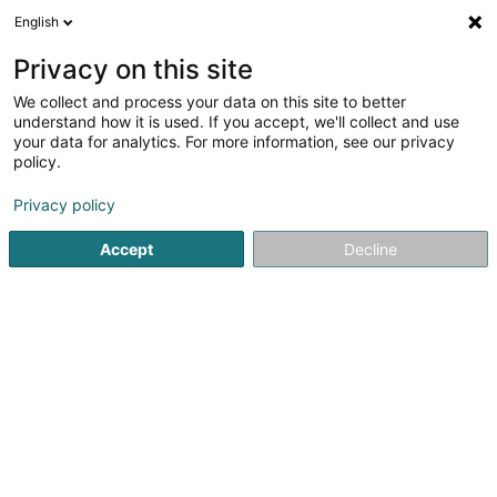
English
DE
Privacy on this site
We collect and process your data on this site to better
Verfeinere deine Suche
understand how it is used. If you accept, we'll collect and use
your data for analytics. For more information, see our privacy
Autour de moi
Ehlange
Parkplatz
Angebot
(2)
(3)
policy.
4
Kindermöbel
Ergebnis(se) für
en 37ms
Privacy policy
Startseite
Möbel
Kindermöbel
Accept
Decline
1
Kichechef
69 Parc d'Activités Capellen
L-8308
Capellen (Kapellen)
Kichechef – Einzigartige Wohnwelten seit 1976Seit 1976
begleitet Kichechef seine Kunden in Luxemburg bei der
Planung von maßgeschneiderten Küchen,
Inneneinrichtungen und Wohnaccessoires.Unsere Mission
ist es, Wohnräume zu schaffen, die die...