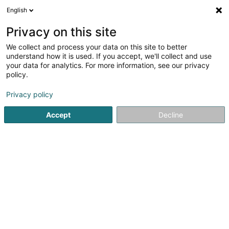
English
DE
Privacy on this site
We collect and process your data on this site to better
Verfeinere deine Suche
understand how it is used. If you accept, we'll collect and use
your data for analytics. For more information, see our privacy
Autour de moi
Bastogne
Bestbewertet
Bar
(1)
(4)
policy.
8
Gebrauchtmöbel und -artikel
Ergebnis(se) für
en 46ms
Privacy policy
Startseite
Möbel
Gebrauchtmöbel und -artikel
Accept
Decline
1
Nei Aarbecht Sàrl
7 Rue de l'Alzette
L-7351
Helmdange (Hielem)
CNDS Nei Aarbecht a été créé en 1986 par le „Comité
National de Défense sociale“. L’initiative NEI AARBECHT a
pour mission de permettre aux demandeurs d’emploi de
retrouver une activité professionnelle adaptée à leurs
capacités et à leur situation...