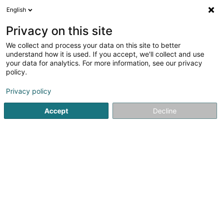
English
DE
Privacy on this site
We collect and process your data on this site to better
Verkaafsjoker by Keep Fit Sàrl
understand how it is used. If you accept, we'll collect and use
your data for analytics. For more information, see our privacy
Gebrauchtmöbel und -artikel
policy.
10 Henneschtgaass
L-5485
Wormeldange-Haut (Wormer Berreg)
Privacy policy
Accept
Decline
Sehen Sie die Nummer
Anreise
Startseite
Möbel
Gebrauchtmöbel und -artikel
Verkaaf