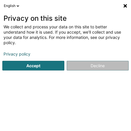
English
DE
Privacy on this site
We collect and process your data on this site to better
Verfeinere deine Suche
understand how it is used. If you accept, we'll collect and use
your data for analytics. For more information, see our privacy
Autour de moi
Bertrange
Bestbewertet
Par
(1)
(1)
policy.
5
Oberflächentechnik
Ergebnis(se) für
en 44ms
Privacy policy
Startseite
Metalle
Oberflächentechnik
Accept
Decline
1
Decovan Machines Luxembourg
183 Rue de Luxembourg
L-8077
Bertrange (Bartreng)
Verkauf – Vermietung – Beratung – Service von
Maschinen für Oberflächenbearbeitung,
Staubabsaugung und Asbestsanierung in Luxemburg.Mit
Sitz in Bertrange (Luxemburg) ist Decovan Machines
Luxembourg spezialisiert auf den Verkauf und die