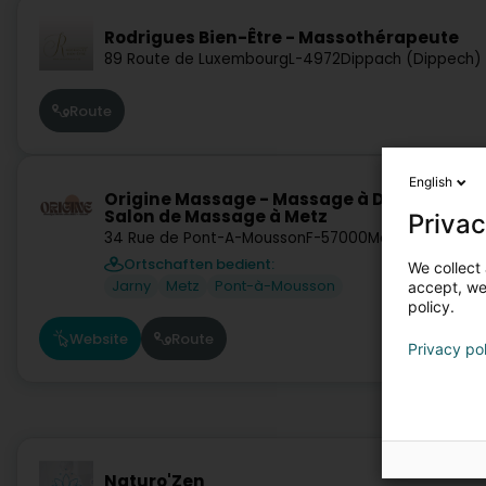
Rodrigues Bien-Être - Massothérapeute
89 Route de Luxembourg
L-4972
Dippach (Dippech)
Route
English
Origine Massage - Massage à Domicile et
Salon de Massage à Metz
Privac
34 Rue de Pont-A-Mousson
F-57000
Metz
Ortschaften bedient:
We collect 
Jarny
Metz
Pont-à-Mousson
accept, we'
policy.
Website
Route
Privacy po
Naturo'Zen