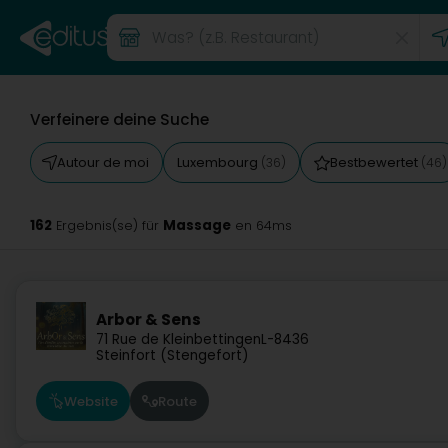
Verfeinere deine Suche
Autour de moi
Luxembourg
Bestbewertet
(36)
(46)
162
Massage
Ergebnis(se) für
en 64ms
Arbor & Sens
71 Rue de Kleinbettingen
L-8436
Steinfort (Stengefort)
Website
Route