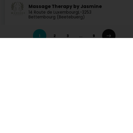
Massage Therapy by Jasmine
14 Route de Luxembourg
L-3253
Bettembourg (Beetebuerg)
Route
1
2
3
...
9
Salzgrotte - La Grotte de Sel
31 Um Railand
L-6114
Junglinster (Jonglënster)
Dienste
Praktisch
Route
Suche nach Aktivität
Notdienst Apotheken
Suche nach Stadt
Notdienst Kliniken
Ein Angebot anfordern
Verkehrsinformationen
ANDRE Corine
Lebensstill
Postleitzahlen
13 Rue de Schaerbeek
B-6660
Houffalize
Rufen Sie direkt eine Aktivität in Luxemburg auf
Route
Autowerkstatt, Verkehr und Mobilität
Bank, Finanz, Versich
Kommunikation und Multimedia
Kultur, Freizeit und Touris