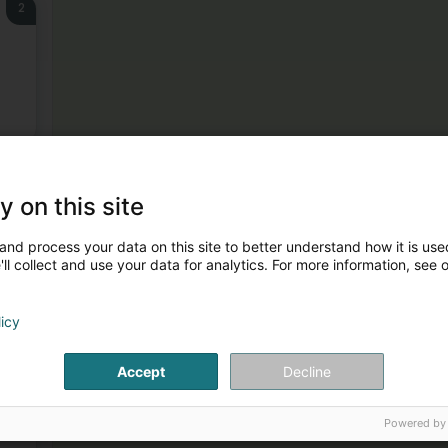
2
3
y on this site
and process your data on this site to better understand how it is used
ll collect and use your data for analytics. For more information, see 
licy
Accept
Decline
4
Powered by