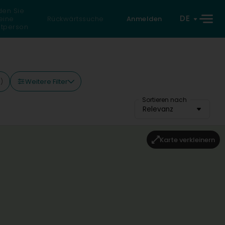
den Sie
DE
eine
Rückwärtssuche
Anmelden
atperson
Weitere Filter
)
Sortieren nach
Relevanz
Karte verkleinern