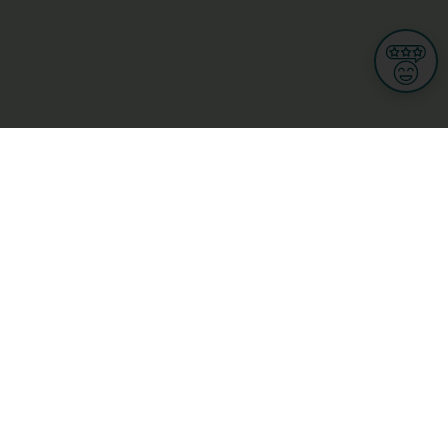
Informationen
Nutzungsbedingungen
Allgemeine Geschäftsbedingungen
Datenschutz
iness
Meine Rechte DSGVO
t
Cookies-Einstellungen
Gewerblich
Handel
Hotel, Restaurant, Wirtshaus
rt und Wellness