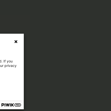
. If you
our privacy