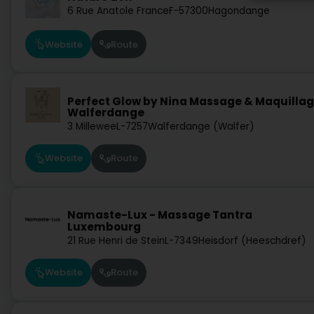
6 Rue Anatole France
F-57300
Hagondange
Website
Route
Perfect Glow by Nina Massage & Maquilla
Walferdange
3 Millewee
L-7257
Walferdange (Walfer)
Website
Route
Namaste-Lux - Massage Tantra
Luxembourg
21 Rue Henri de Stein
L-7349
Heisdorf (Heeschdref)
Website
Route