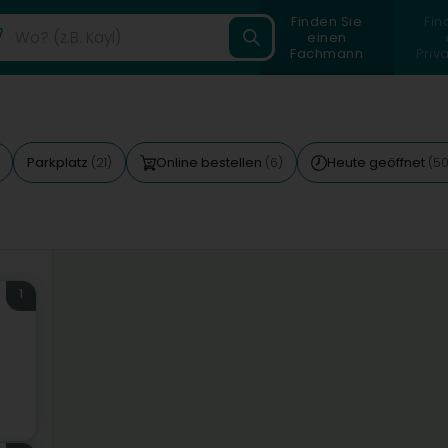
Finden Sie
Fin
einen
Fachmann
Priv
Parkplatz
Online bestellen
Heute geöffnet
(21)
(6)
(50
1