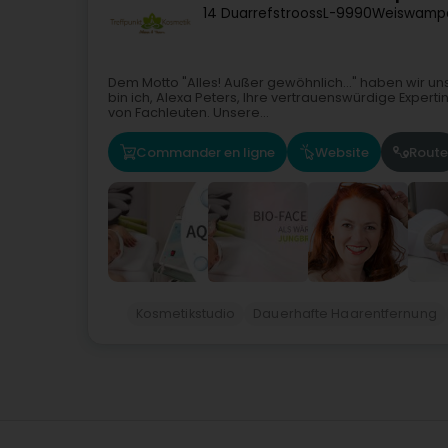
14 Duarrefstrooss
L-9990
Weiswamp
Dem Motto "Alles! Außer gewöhnlich..." haben wir un
bin ich, Alexa Peters, Ihre vertrauenswürdige Expert
von Fachleuten. Unsere...
Commander en ligne
Website
Route
Kosmetikstudio
Dauerhafte Haarentfernung