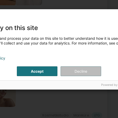
Kosmetikstudio
Schlankheitsinstitut
Maniküre
LPG
3
y on this site
g
and process your data on this site to better understand how it is used
ll collect and use your data for analytics. For more information, see 
s- und Wellnesszentrum in Holling (Moselle, 57). In einer
licy
Ihnen individuelle Behandlungen, um Ihre Schönheit zu
Accept
Decline
Powered by
Kosmetikstudio
Maniküre
LPG