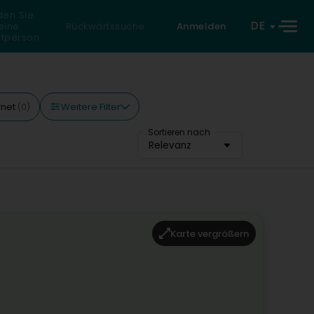
den Sie
DE
eine
Rückwärtssuche
Anmelden
atperson
Weitere Filter
fnet
(0)
Sortieren nach
Relevanz
Karte vergrößern