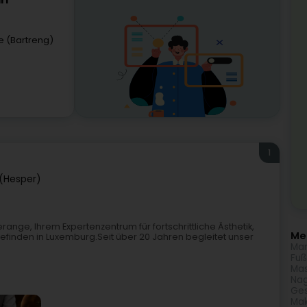
rl
e (Bartreng)
1
(Hesper)
range, Ihrem Expertenzentrum für fortschrittliche Ästhetik,
Meh
befinden in Luxemburg.Seit über 20 Jahren begleitet unser
Man
Fuß
Ma
Nag
Ges
Ma