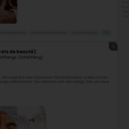
Ent
Kör
Wel
Fus
osmetikstudio
Schlankheitsinstitut
Körperpflege
LPG
2
crets de beauté)
hifflange (Schëffleng)
ner Atmosphäre des absoluten Wohlbefindens.Joelle und ihr
flange willkommen. Sie nehmen sich die nötige Zeit, um eine
+3