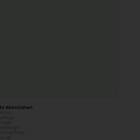
r Aktivitäten
iküre
pflege
ssage
eldesign
ichtspflege
ke-up