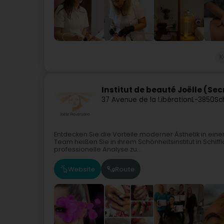
K
Institut de beauté Joëlle (Se
37 Avenue de la Libération
L-3850
Sc
Entdecken Sie die Vorteile moderner Ästhetik in ei
Team heißen Sie in ihrem Schönheitsinstitut in Schif
professionelle Analyse zu...
Website
Route