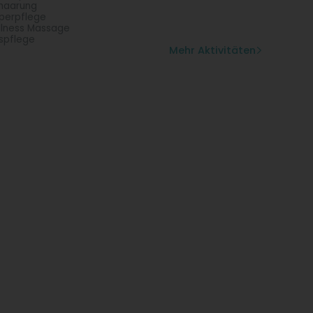
haarung
perpflege
lness Massage
spflege
Mehr Aktivitäten