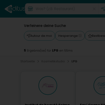
Verfeinere deine Suche
Autour de moi
Hesperange
Bestbew
(1)
5
LPG
Ergebnis(se) für
en 55ms
Startseite
Kosmetikstudio
LPG