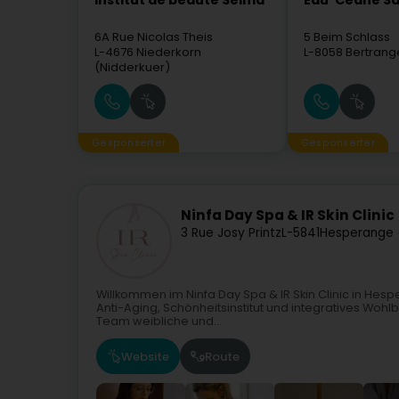
Institut de beauté Selma
Eau' Ceane Sà
6A Rue Nicolas Theis
5 Beim Schlass
L-4676
Niederkorn
L-8058
Bertrang
(Nidderkuer)
Gesponserter
Gesponserter
Ninfa Day Spa & IR Skin Clinic
3 Rue Josy Printz
L-5841
Hesperange 
Willkommen im Ninfa Day Spa & IR Skin Clinic in Hespe
Anti-Aging, Schönheitsinstitut und integratives Wohl
Team weibliche und...
Website
Route