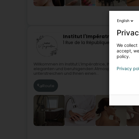
English
Privac
Institut l'Impératrice
1 Rue de la République
F-57220
Hollin
We collect 
accept, we'
policy.
Willkommen im Institut L’Impératrice, Ihrem Schönheit
Privacy po
eleganten und beruhigenden Atmosphäre bieten wir 
unterstreichen und Ihnen einen...
Route