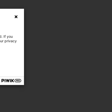
. If you
our privacy