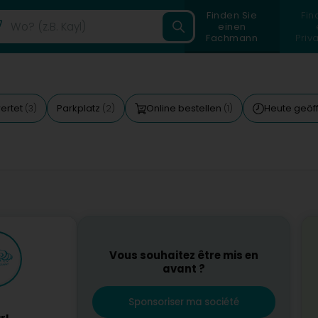
Finden Sie
Fin
einen
Fachmann
Priv
ertet
Parkplatz
Online bestellen
Heute geöf
(3)
(2)
(1)
Vous souhaitez être mis en
avant ?
Sponsoriser ma société