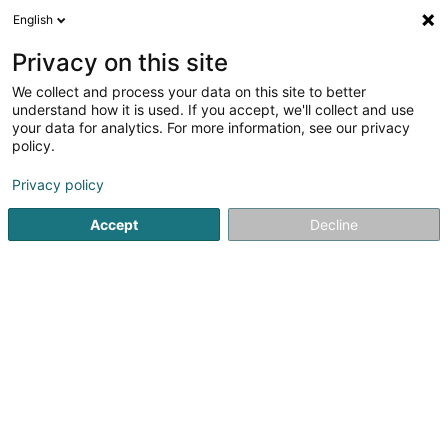
English
DE
Privacy on this site
We collect and process your data on this site to better
Verfeinere deine Suche
understand how it is used. If you accept, we'll collect and use
your data for analytics. For more information, see our privacy
Autour de moi
Bertrange
Bestbewertet
Par
(1)
(3)
policy.
4
Lichtbasierende Haarentfernung
Ergebnis(se) für
en
Privacy policy
42ms
Accept
Decline
Startseite
Kosmetikstudio
Lichtbasierende Haarentfernu
Institut de beauté Selma
6A Rue Nicolas Theis
L-4676
Niederkorn (Nidderkuer)