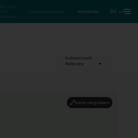
den Sie
DE
eine
Rückwärtssuche
Anmelden
atperson
Sortieren nach
Relevanz
Karte vergrößern