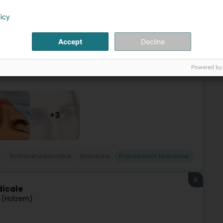
hifflange (Schëffleng)
licy
ner Atmosphäre des absoluten Wohlbefindens.Joelle und ihr
Accept
Decline
flange willkommen. Sie nehmen sich die nötige Zeit, um eine
Powered by
+3
o
Schlankheitsinstitut
Maniküre
Französisch Maniküre
6
dicale
 (Holzem)