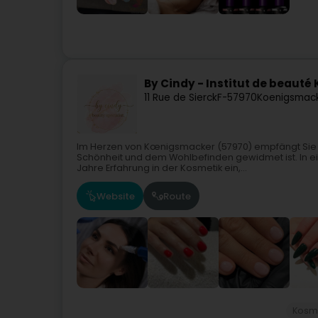
By Cindy - Institut de beaut
11 Rue de Sierck
F-57970
Koenigsmac
Im Herzen von Kœnigsmacker (57970) empfängt Sie d
Schönheit und dem Wohlbefinden gewidmet ist. In e
Jahre Erfahrung in der Kosmetik ein,...
Website
Route
Kosme