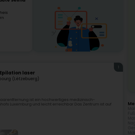
eauté Selma
heis
rn
1
Epilation laser
ourg (Lëtzebuerg)
aarentfernung ist ein hochwertiges medizinisch-
Meh
nhofs Luxemburg und leicht erreichbar.Das Zentrum ist auf
Man
Fuß
Ma
Nag
Ges
Ma