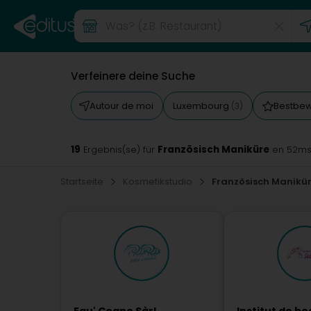
Verfeinere deine Suche
Autour de moi
Luxembourg
Bestbew
(3)
19
Französisch Maniküre
Ergebnis(se) für
en 52m
Startseite
Kosmetikstudio
Französisch Manikü