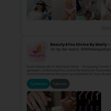
Kosme
Beauty4You Divine By Marly -
24 Op der Haart
L-9999
Wemperhard
Kosmetikstudio in Wemperhardt – Shopping Cente
gelegen, ist Beauty4You Divine By Marly ein Kosmeti
Schönheitsbehandlungen spezialisiert ist. Das Studio.
Website
Route