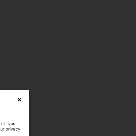
. If you
our privacy