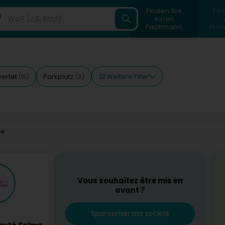
Finden Sie
Fin
einen
Fachmann
Priv
Weitere Filter
ertet
Parkplatz
(16)
(8)
s
re
Vous souhaitez être mis en
avant ?
Sponsoriser ma société