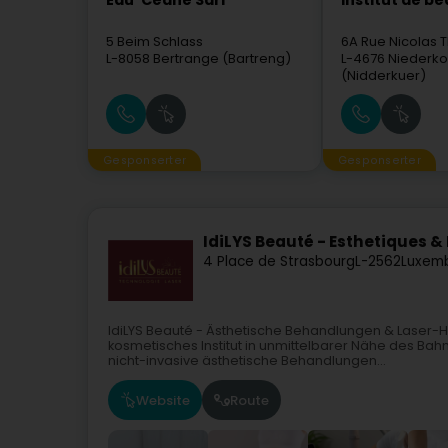
Eau' Ceane Sàrl
Institut de b
5 Beim Schlass
6A Rue Nicolas T
L-8058
Bertrange (Bartreng)
L-4676
Niederko
(Nidderkuer)
Gesponserter
Gesponserter
IdiLYS Beauté - Esthetiques & 
4 Place de Strasbourg
L-2562
Luxemb
IdiLYS Beauté - Ästhetische Behandlungen & Laser-H
kosmetisches Institut in unmittelbarer Nähe des Bah
nicht-invasive ästhetische Behandlungen...
Website
Route