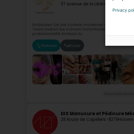
37 Avenue de la Libération
L-3850
Sc
Privacy po
Entdecken Sie die Vorteile moderner Ästhetik in ei
Team heißen Sie in ihrem Schönheitsinstitut in Schif
professionelle Analyse zu...
Website
Route
Kosmetikstudi
DIX Manucure et Pédicure Mé
28 Route de Capellen
L-8279
Holzem