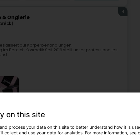
4
 & Onglerie
lbréck)
ezialisiert auf Körperbehandlungen,
m Bereich Kosmetik.Seit 2016 stellt unser professionelles
nd...
y on this site
Kosmetikstudio
Nagelbar
Französisch Maniküre
and process your data on this site to better understand how it is used
5
ll collect and use your data for analytics. For more information, see 
crets de beauté)