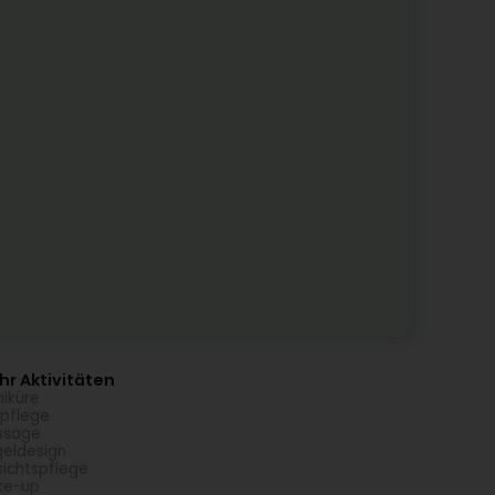
r Aktivitäten
iküre
pflege
ssage
eldesign
ichtspflege
ke-up