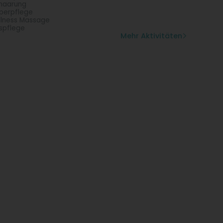
haarung
perpflege
lness Massage
spflege
Mehr Aktivitäten