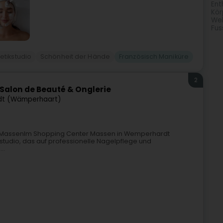
Ent
Kör
Wel
Fus
tikstudio
Schönheit der Hände
Französisch Maniküre
2
 Salon de Beauté & Onglerie
t (Wämperhaart)
r MassenIm Shopping Center Massen in Wemperhardt
kstudio, das auf professionelle Nagelpflege und
..