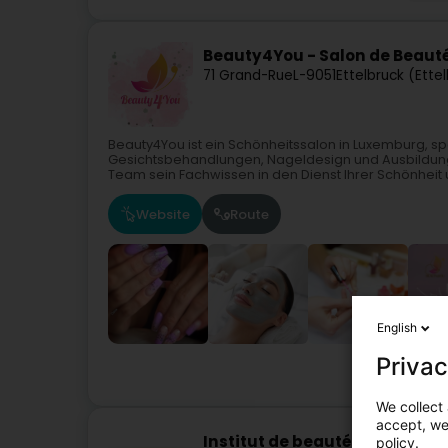
Beauty4You - Salon de Beauté
71 Grand-Rue
L-9051
Ettelbruck (Ette
Beauty4You ist ein Schönheitssalon in Luxemburg, sp
Gesichtsbehandlungen, Nageldesign und Ausbildung i
Team sein Fachwissen in den Dienst Ihrer Schönheit u
Website
Route
English
Privac
We collect 
accept, we'
Institut de beauté Joëlle (Se
policy.