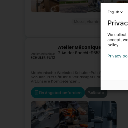
English
Privac
Metall, Aluminium, Legierung
We collect 
accept, we'
policy.
Atelier Mécanique Schuler-Pu
2 An der Baach
L-9653
Goesdorf (Gé
Privacy po
Mechanische Werkstatt Schuler-Putz SàrlAls Speziali
Schuler-Putz Sàrl Ihr zuverlässiger Partner für me
Art.Unsere Kompetenzen...
Ein Angebot anfordern
Route