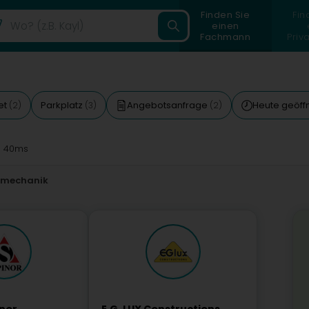
Finden Sie
Fin
einen
Fachmann
Priv
et
Parkplatz
Angebotsanfrage
Heute geöff
(2)
(3)
(2)
 40ms
inmechanik