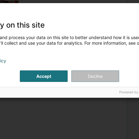
y on this site
Hoch-und Tiefbau
Industrie - Maschinen und Anlagen
Werkstatt für Feinmechanik
and process your data on this site to better understand how it is used
ll collect and use your data for analytics. For more information, see 
3
tz Sàrl
isdref)
licy
Accept
Decline
st für hochpräzise Mechanik ist die Mechanische Werkstatt
chanische Messinstrumente und Zerspanungsarbeiten aller
Powered by