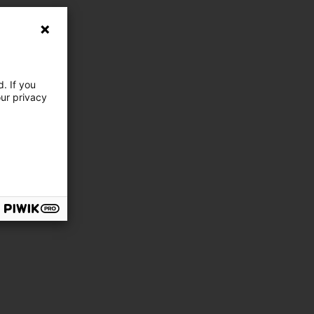
. If you
our privacy