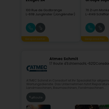
Ecogec SA
Groupe Sopi
100 Rue de Godbrange
70 Zi um Monke
L-6118
Junglinster (Jonglënster)
L-4149
Schiffl
Gesponserter
Gesponserter
Atmec Schmit
17 Route d'Echternach
L-6212
Consdor
ATMEC Schmit in Consdorf ist Ihr Spezialist für allg
Wartungsdienste. Das Unternehmen führt Reparaturen
Landmaschinen, Baumaschinen, Forstmaschinen...
Route