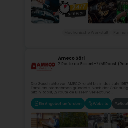
Mechanische Werkstatt
Pannenh
Ameco Sàrl
2 Route de Bissen
L-7759
Roost (Rou
Die Geschichte von AMECO reicht bis in das Jahr 1957 z
Familienunternehmen gründete. Nach der Gründung 
Sitz in Roost, „2 route de Bissen“ verlegt und...
Ein Angebot anfordern
Website
Rou