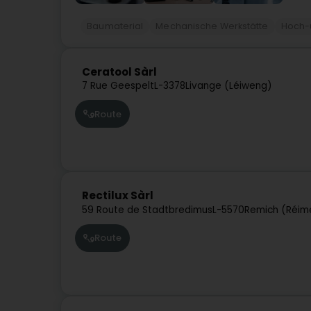
Baumaterial
Mechanische Werkstätte
Hoch-
Ceratool Sàrl
7 Rue Geespelt
L-3378
Livange (Léiweng)
Route
Rectilux Sàrl
59 Route de Stadtbredimus
L-5570
Remich (Réim
Route