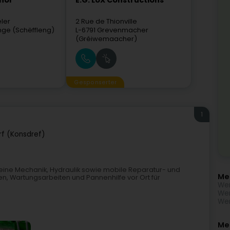
nor
E.G. LUX Constructions
ler
2 Rue de Thionville
ange (Schëffleng)
L-6791
Grevenmacher
(Gréiwemaacher)
Gesponserter
1
f (Konsdref)
emeine Mechanik, Hydraulik sowie mobile Reparatur- und
Me
, Wartungsarbeiten und Pannenhilfe vor Ort für
Wer
Wer
Wer
Meh