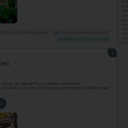
Gen
Erd
Tie
Sch
Ma
Gip
Pas
ilfe und Abschleppdienst
Mechanisches Hebematerial
Ver
Hol
Werkstatt für Feinmechanik
Nie
2
scht)
urück, als Albert Pauly in Bissen ein kleines
von AMECO im Jahr 1974 hat das Unternehmen 1998 seinen
te