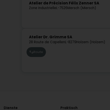
Atelier de Précision Félix Zenner SA
Zone Industrielle
L-7526
Mersch (Miersch)
Atelier Dr. Grimme SA
28 Route de Capellen
L-8279
Holzem (Holzem)
Route
Dienste
Praktisch