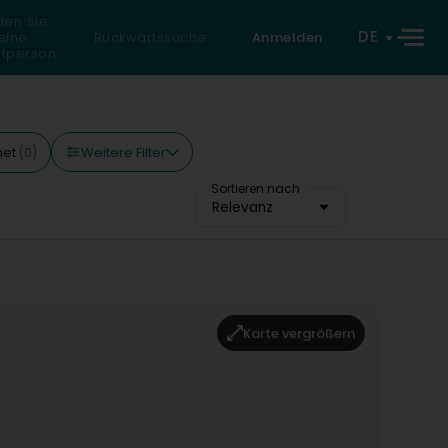
den Sie
DE
eine
Rückwärtssuche
Anmelden
atperson
Weitere Filter
net
(0)
Sortieren nach
Relevanz
Karte vergrößern