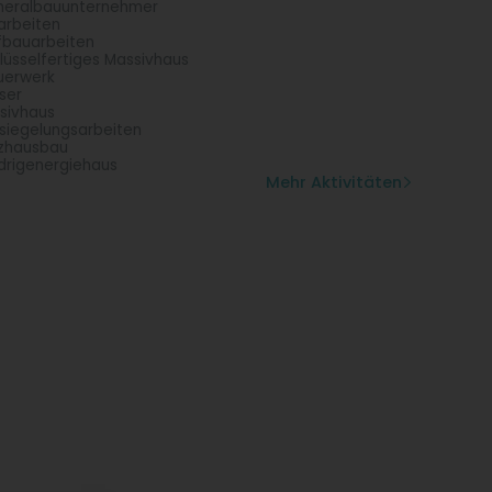
eralbauunternehmer
arbeiten
fbauarbeiten
lüsselfertiges Massivhaus
uerwerk
ser
sivhaus
siegelungsarbeiten
zhausbau
drigenergiehaus
Mehr Aktivitäten