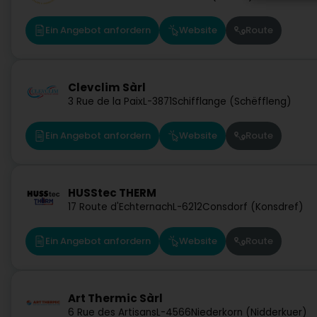
Ein Angebot anfordern
Website
Route
Clevclim Sàrl
3 Rue de la Paix
L-3871
Schifflange (Schëffleng)
Ein Angebot anfordern
Website
Route
HUSStec THERM
17 Route d'Echternach
L-6212
Consdorf (Konsdref)
Ein Angebot anfordern
Website
Route
Art Thermic Sàrl
6 Rue des Artisans
L-4566
Niederkorn (Nidderkuer)