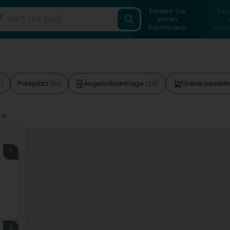
Finden Sie
Fin
einen
Fachmann
Priv
Parkplatz
Angebotsanfrage
Online bestel
0)
(16)
(29)
ms
1
2