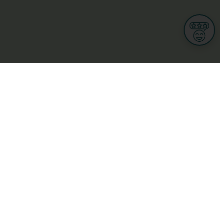
Informationen
Nutzungsbedingungen
Allgemeine Geschäftsbedingungen
Datenschutz
iness
Meine Rechte DSGVO
t
Cookies-Einstellungen
Gewerblich
Handel
Hotel, Restaurant, Wirtshaus
rt und Wellness