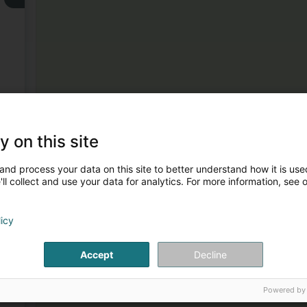
3
y on this site
and process your data on this site to better understand how it is used
ll collect and use your data for analytics. For more information, see 
licy
Accept
Decline
4
Powered by