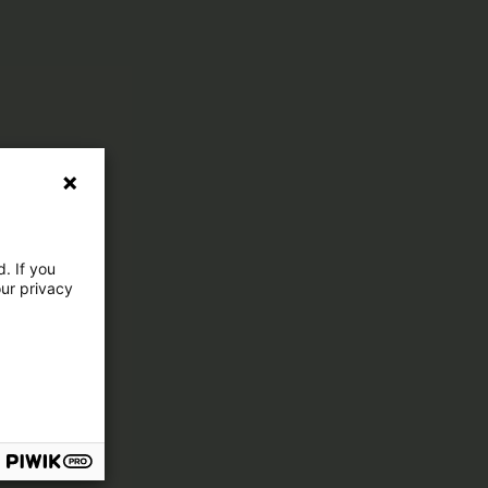
. If you
our privacy