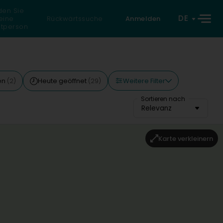
den Sie
DE
eine
Rückwärtssuche
Anmelden
atperson
Weitere Filter
len
Heute geöffnet
(2)
(29)
Sortieren nach
Relevanz
Karte verkleinern