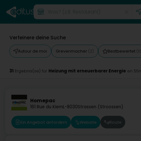
Verfeinere deine Suche
Autour de moi
Grevenmacher
Bestbewertet
(2)
(1
31
Heizung mit erneuerbarer Energie
Ergebnis(se) für
en 55
Homepac
161 Rue du Kiem
L-8030
Strassen (Stroossen)
Ein Angebot anfordern
Website
Route