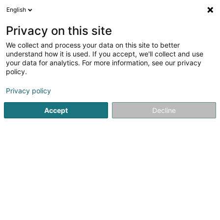
English
DE
Privacy on this site
We collect and process your data on this site to better
Verfeinere deine Suche
understand how it is used. If you accept, we'll collect and use
your data for analytics. For more information, see our privacy
Autour de moi
Contern
Bestbewertet
Inter
(1)
(1)
policy.
2
Bleche und Folien
Ergebnis(se) für
en 32ms
Privacy policy
Startseite
Gebäude und Hochbau - Ausrüstungen
Bleche un
Accept
Decline
1
Berl A. & Cie
22 Rue Edmond Reuter
L-5326
Contern (Conter)
Pour nous écrire:BP 43 L-5801 HesperangeBasé à
Contern, Berl a fêté ses 150 ans en 2008. Elle est reconnue
pour son savoir-faire et sa précision dans les
constructions en tôles fines en inox, alu, acier.
Initialement, Berl est un fabricant de...