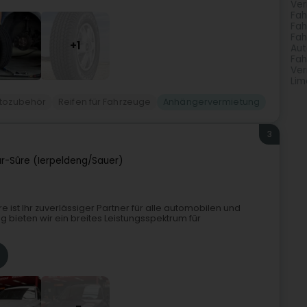
Ver
Fah
Fah
Fah
+1
Aut
Fah
Ver
Lim
tozubehör
Reifen für Fahrzeuge
Anhängervermietung
3
r-Sûre (Ierpeldeng/Sauer)
 ist Ihr zuverlässiger Partner für alle automobilen und
 bieten wir ein breites Leistungsspektrum für