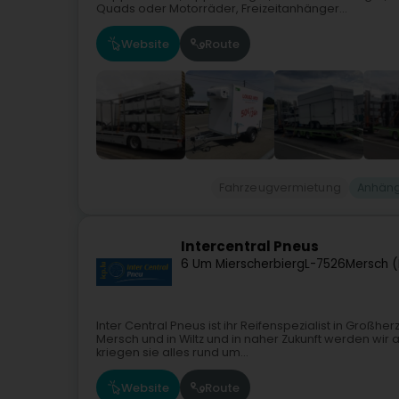
Quads oder Motorräder, Freizeitanhänger...
Website
Route
Fahrzeugvermietung
Anhäng
Intercentral Pneus
6 Um Mierscherbierg
L-7526
Mersch (
Inter Central Pneus ist ihr Reifenspezialist in Groß
Mersch und in Wiltz und in naher Zukunft werden wir a
kriegen sie alles rund um...
Website
Route