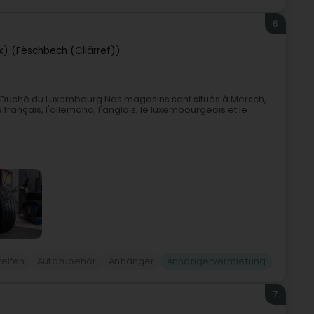
6
x) (Fëschbech (Cliärref))
d-Duché du Luxembourg.Nos magasins sont situés à Mersch,
 français, l'allemand, l'anglais, le luxembourgeois et le
Reifen
Autozubehör
Anhänger
Anhängervermietung
7