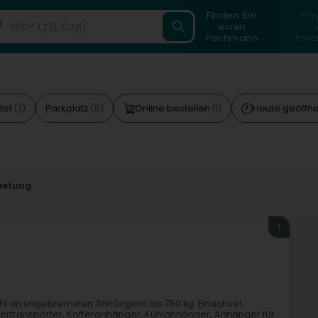
Finden Sie
Fin
einen
Fachmann
Priv
tet
Parkplatz
Online bestellen
Heute geöffn
(7)
(5)
(1)
ietung
1
hl an ungebremsten Anhängern bis 750 kg: Einachser,
ertransporter, Kofferanhänger, Kühlanhänger, Anhänger für