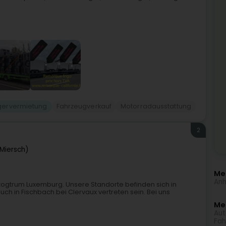
ervermietung
Fahrzeugverkauf
Motorradausstattung
2
Miersch)
Me
Anh
herzogtrum Luxemburg. Unsere Standorte befinden sich in
uch in Fischbach bei Clervaux vertreten sein. Bei uns
Meh
Aut
Fah