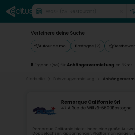
Verfeinere deine Suche
Autour de moi
Bastogne
Bestbewer
(2)
8
Anhängervermietung
Ergebnis(se) für
en 52ms
Startseite
Fahrzeugvermietung
Anhängerverm
Remorque Californie Srl
47 A Rue de Wiltz
B-6600
Bastogne
Remorque Californie bietet Ihnen eine große Auswa
Doppelachser, Kippanhänger, Plattformanhänger, Ti