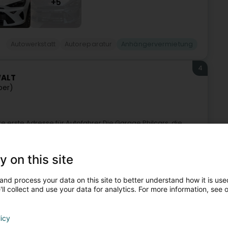
+5
Autowerkstatt
Autoreparatur
Anhängervermietung
4
WALT
per)
re erste Adresse für Autofahrer.Die Garage Philcars, die
arken, die Vermietung von Transportern und den Verkauf von
y on this site
and process your data on this site to better understand how it is used
ll collect and use your data for analytics. For more information, see 
licy