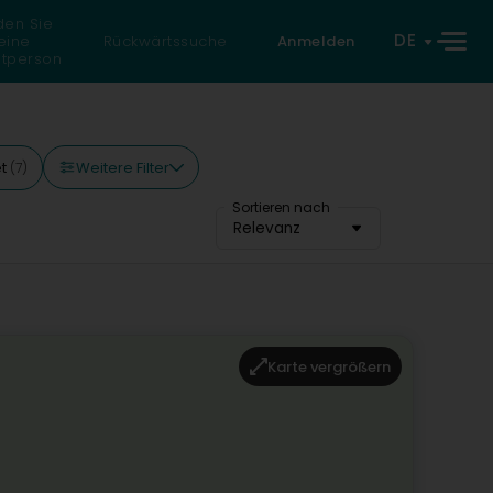
den Sie
DE
eine
Rückwärtssuche
Anmelden
atperson
Weitere Filter
et
(7)
Sortieren nach
Relevanz
Karte vergrößern