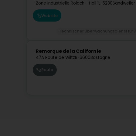
Zone Industrielle Rolach - Hall 1
L-5280
Sandweiler
Website
Technischer Überwachungsdienst für 
Remorque de la Californie
47A Route de Wiltz
B-6600
Bastogne
Route