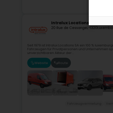
A
Intralux Locations SA
20 Rue de Cessange
L-1320
Luxembou
Seit 1979 ist Intralux Locations SA ein 100 % luxemb
Fahrzeugen für Privatpersonen und Unternehmen spezi
unverzichtbaren Akteur der...
Website
Route
Fahrzeugvermietung
Ver