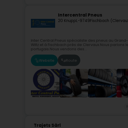
Intercentral Pneus
20 Knupp
L-9749
Fischbach (Clervau
Inter Central Pneus spécialiste des pneus au Gran
Wiltz et à Fischbach près de Clervaux.Nous parlons le
portugais.Nous vendons des...
Website
Route
Trajets Sàrl