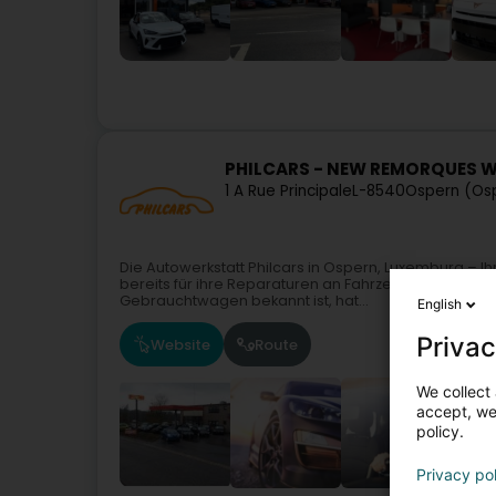
PHILCARS - NEW REMORQUES 
1 A Rue Principale
L-8540
Ospern (Os
Die Autowerkstatt Philcars in Ospern, Luxemburg – Ih
bereits für ihre Reparaturen an Fahrzeugen aller M
Gebrauchtwagen bekannt ist, hat...
English
Privac
Website
Route
We collect 
accept, we'
policy.
Privacy po