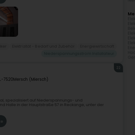
Nie
Meh
Ele
Ele
Bel
Ele
Ele
Ele
iker
Elektrizität - Bedarf und Zubehör
Energiewirtschaft
Ene
Hoc
Niederspannungsstrom Installateur
Ger
22
L-7520
Mersch (Miersch)
l, spezialisiert auf Niederspannungs- und
nd Halle in der Hauptstraße 57 in Reckange, unter der
te