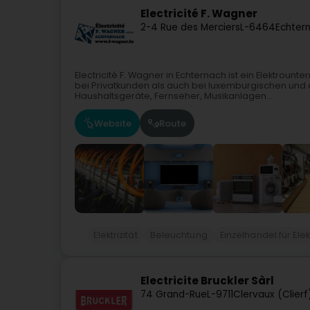
Electricité F. Wagner
2-4 Rue des Merciers
L-6464
Echter
Electricité F. Wagner in Echternach ist ein Elektro
bei Privatkunden als auch bei luxemburgischen un
Haushaltsgeräte, Fernseher, Musikanlagen...
Website
Route
Elektrizität
Beleuchtung
Einzelhandel für El
Electricite Bruckler Sàrl
74 Grand-Rue
L-9711
Clervaux (Clierf