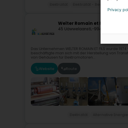
Elektrizität
Elektrizität - Bedarf und Zube
Privacy po
Welter Romain et Fils
45 Uäwwelaanst
L-9940
Asselborn (
Das Unternehmen WELTER ROMAIN ET FILS wurde 1974 
beschäftigte man sich mit der Herstellung von Trans
von Gehäusen für Elektromotoren...
Website
Route
Elektrizität
Alternative Energie