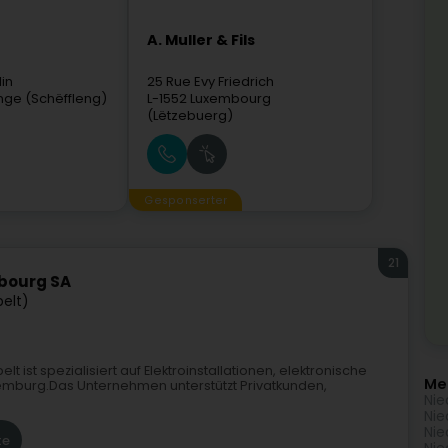
A. Muller & Fils
in
25 Rue Evy Friedrich
ange (Schëffleng)
L-1552
Luxembourg
(Lëtzebuerg)
Gesponserter
21
mbourg SA
pelt)
elt ist spezialisiert auf Elektroinstallationen, elektronische
Me
emburg.Das Unternehmen unterstützt Privatkunden,
Nie
Nie
Nie
te