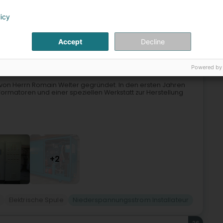
hör
Alarmanlagen
Niederspannungsstrom Installateur
licy
25
Accept
Decline
Aasselbur)
Powered by
von Herrn Romain Welter gegründet. In den ersten Jahren
formatoren und einer speziellen Werkstatt zur Herstellung
+2
Elektrische Spule
Niederspannungsstrom Installateur