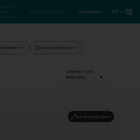
den Sie
DE
eine
Rückwärtssuche
Anmelden
atperson
 bestellen
Heute geöffnet
(2)
(41)
Sortieren nach
Relevanz
Karte vergrößern