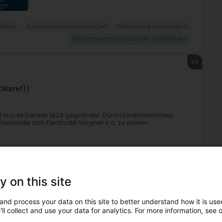
ktriker
Sicherheitsausrüstungen
Elektrische Installation
Niederspannungsstrom Installateur
24
liärref))
ux) wurde bereits 1929 gegründet. Durch kontinuierliches
ickelte sich Electricité Wagner s.a. zu einem
y on this site
+26
and process your data on this site to better understand how it is used
ll collect and use your data for analytics. For more information, see 