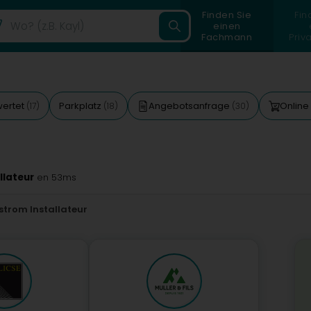
Finden Sie
Fin
einen
Fachmann
Priv
wertet
Parkplatz
Angebotsanfrage
Online
(17)
(18)
(30)
llateur
en 53ms
trom Installateur