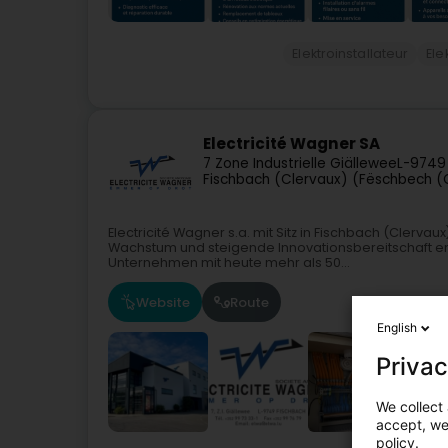
Elektroinstallateur
Ele
Electricité Wagner SA
7 Zone Industrielle Giällewee
L-9749
Fischbach (Clervaux) (Fëschbech (C
Electricité Wagner s.a. mit Sitz in Fischbach (Clerva
Wachstum und steigende Innovationsbereitschaft entw
Unternehmen mit heute mehr als 50...
Website
Route
English
Privac
We collect 
accept, we'
policy.