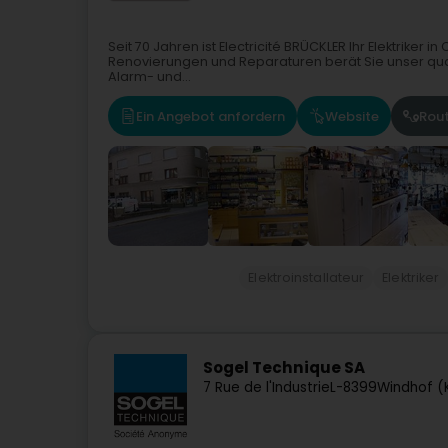
Seit 70 Jahren ist Electricité BRÜCKLER Ihr Elektriker i
Renovierungen und Reparaturen berät Sie unser qual
Alarm- und...
Ein Angebot anfordern
Website
Rou
Elektroinstallateur
Elektriker
Sogel Technique SA
7 Rue de l'Industrie
L-8399
Windhof (