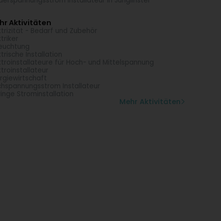
derspannungsstrom Installateur in Junglinster
r Aktivitäten
ktrizität - Bedarf und Zubehör
ktriker
euchtung
ktrische Installation
ktroinstallateure für Hoch- und Mittelspannung
ktroinstallateur
rgiewirtschaft
hspannungsstrom Installateur
inge Strominstallation
Mehr Aktivitäten