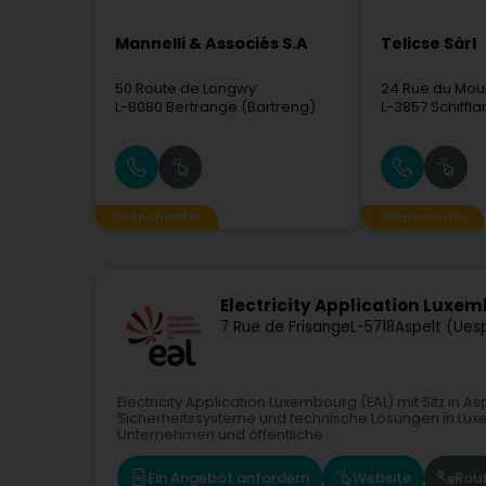
Mannelli & Associés S.A
Telicse Sàrl
50 Route de Longwy
24 Rue du Moul
L-8080
Bertrange (Bartreng)
L-3857
Schiffl
Gesponserter
Gesponserter
Electricity Application Luxe
7 Rue de Frisange
L-5718
Aspelt (Ues
Electricity Application Luxembourg (EAL) mit Sitz in Asp
Sicherheitssysteme und technische Lösungen in Lux
Unternehmen und öffentliche...
Ein Angebot anfordern
Website
Rou