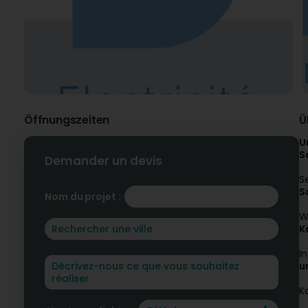
Öffnungszeiten
Ü
U
S
Demander un devis
S
S
Nom du projet :
W
K
I
u
K