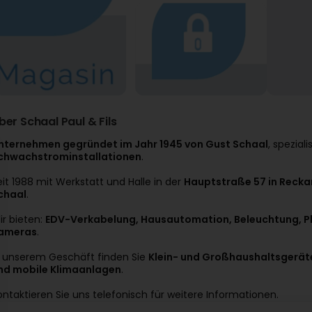
ber Schaal Paul & Fils
nternehmen gegründet im Jahr 1945 von Gust Schaal
, speziali
chwachstrominstallationen
.
eit 1988 mit Werkstatt und Halle in der
Hauptstraße 57 in Reck
chaal
.
ir bieten:
EDV-Verkabelung, Hausautomation, Beleuchtung, P
ameras
.
n unserem Geschäft finden Sie
Klein- und Großhaushaltsgeräte
nd mobile Klimaanlagen
.
ontaktieren Sie uns telefonisch für weitere Informationen.