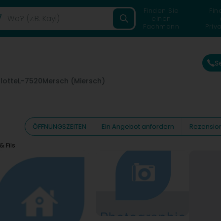
Finden Sie
Fin
einen
Fachmann
Priv
S
lotte
L-7520
Mersch (Miersch)
ÖFFNUNGSZEITEN
Ein Angebot anfordern
Rezensio
& Fils