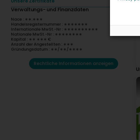
Unsere Zertifikate
Verwaltungs- und Finanzdaten
Nace : ∗∗.∗∗∗
Handelsregisternummer : ∗∗∗∗∗∗∗
Internationale MwSt.-Nr : ∗∗∗∗∗∗∗∗∗∗
Nationale MwSt.-Nr : ∗∗∗∗∗∗∗∗
Kapital : ∗∗ ∗∗∗ €
Anzahl der Angestellten : ∗∗∗
Gründungsdatum : ∗∗/∗∗/∗∗∗∗
Rechtliche Informationen anzeigen
U