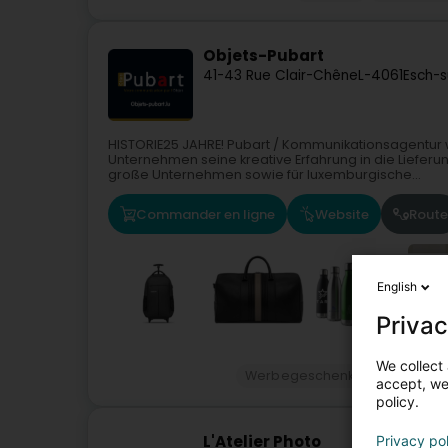
Objets-Pubart
41-43 Rue Clair-Chêne
L-4061
Esch-s
HISTORIE25 JAHRE! Pubart / Kommunikationsagentur 
Unternehmen seine kreative Erfahrung in die Lieferun
große Unternehmen sowie für luxemburgische...
Commander en ligne
Website
Route
English
Privac
We collect 
Werbegeschenke und Geschäf
accept, we'
policy.
L'Atelier Photo
Privacy po