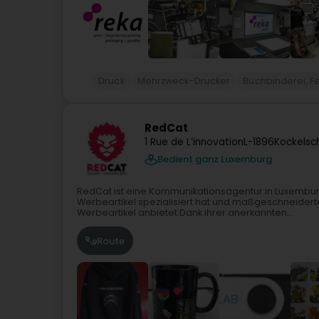
Druck
Mehrzweck-Drucker
Buchbinderei, F
RedCat
1 Rue de L’innovation
L-1896
Kockelsc
Bedient ganz Luxemburg
RedCat ist eine Kommunikationsagentur in Luxemburg,
Werbeartikel spezialisiert hat und maßgeschneide
Werbeartikel anbietet.Dank ihrer anerkannten...
Route