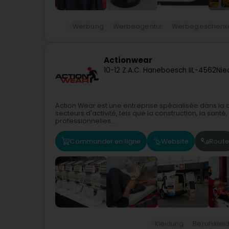
Werbung
Werbeagentur
Werbegeschenke
Actionwear
10-12 Z.A.C. Haneboesch II
L-4562
Nie
Action Wear est une entreprise spécialisée dans la d
secteurs d'activité, tels que la construction, la sant
professionnelles...
Commander en ligne
Website
Route
Kleidung
Berufsklei