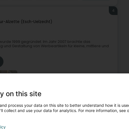
4
ur-Alzette (Esch-Uelzecht)
wurde 1999 gegründet. Im Jahr 2007 brachte das
g und Gestaltung von Werbeartikeln für kleine, mittlere und
+30
y on this site
and process your data on this site to better understand how it is used
tspräsente
Werbung
Werbeagentur
Siebdruckerei
ll collect and use your data for analytics. For more information, see 
5
licy