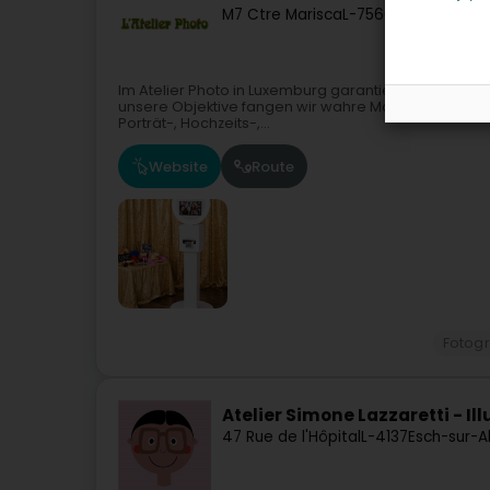
M7 Ctre Marisca
L-7560
Mersch (Mier
Im Atelier Photo in Luxemburg garantieren Ihnen uns
unsere Objektive fangen wir wahre Momente, ehrlich
Porträt-, Hochzeits-,...
Website
Route
Fotogr
Atelier Simone Lazzaretti - Il
47 Rue de l'Hôpital
L-4137
Esch-sur-A