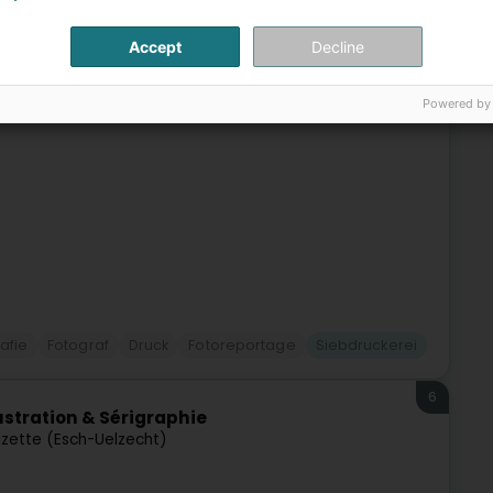
sch)
Accept
Decline
ere Studios Fotos/Videos von professioneller Qualität.Durch
Powered by
e Emotionen und einzigartige Geschichten ein.Wir sind auf
afie
Fotograf
Druck
Fotoreportage
Siebdruckerei
6
lustration & Sérigraphie
lzette (Esch-Uelzecht)