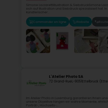
Simone LazzarettiIllustration & SiebdruckSimone Lazzar
sich auf Illustration und Siebdruck spezialisiert hat. 
künstlerischer...
Commander en ligne
Website
Route
L'Atelier Photo SA
72 Grand-Rue
L-9051
Ettelbruck (Ette
Im Atelier Photo in Luxemburg garantieren Ihnen uns
unsere Objektive fangen wir wahre Momente, ehrlich
Porträt-, Hochzeits-,...