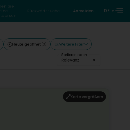
den Sie
DE
eine
Rückwärtssuche
Anmelden
atperson
Weitere Filter
Heute geöffnet
(3)
Sortieren nach
Relevanz
Karte vergrößern