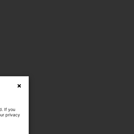
. If you
our privacy