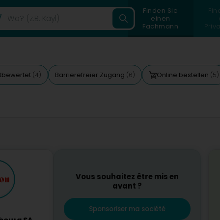
Finden Sie
Fin
einen
Fachmann
Priv
tbewertet
Barrierefreier Zugang
Online bestellen
(4)
(6)
(5)
Vous souhaitez être mis en
avant ?
Sponsoriser ma société