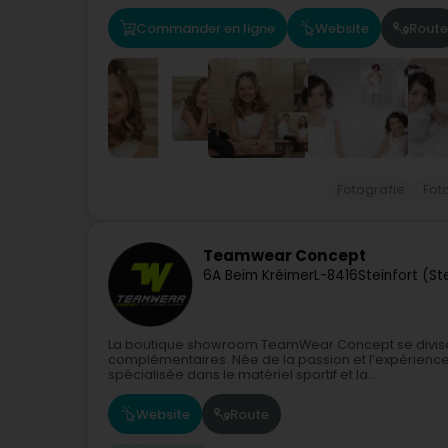
Commander en ligne
Website
Route
Fotografie
Fot
Teamwear Concept
6A Beim Kréimer
L-8416
Steinfort (S
La boutique showroom TeamWear Concept se divise en 
complémentaires. Née de la passion et l’expérience 
spécialisée dans le matériel sportif et la...
Website
Route