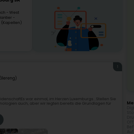
bourg SA
uch
- West
lantier -
 (Kapellen)
1
Éilereng)
eidenschaftEs war einmal, im Herzen Luxemburgs...Stellen Sie
Meh
hnologien auch, aber wir legten bereits die Grundlagen für
Dig
Sto
Dru
Off
Bef
Auf