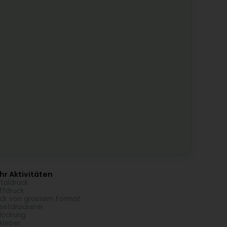
r Aktivitäten
italdruck
ffdruck
ck von grossem Format
setdruckerei
lockung
kleber