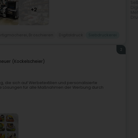
Sel
Dig
+2
Meh
Dru
ertigmacherei, Broschieren
Digitaldruck
Siebdruckerei
2
heuer (Kockelscheier)
 die sich auf Werbetextilien und personalisierte
rte Lösungen für alle Maßnahmen der Werbung durch