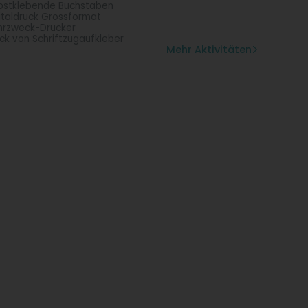
bstklebende Buchstaben
italdruck Grossformat
rzweck-Drucker
ck von Schriftzugaufkleber
Mehr Aktivitäten