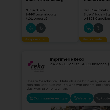
Koesio Luxembourg
Canon Luxem
3 Rue d'Eich
89 E Rue Pafebr
L-1461
Luxembourg
Side Village - Eg
(Lëtzebuerg)
L-8308
Capellen
Gesponserter
Gesponserter
Imprimerie Reka
2 A Z.A.R.E. Ilot Est
L-4385
Ehlerange (
Unsere Geschichte - Mehr als eine Druckerei, eine L
sich das Jahr 1936 vor. Die Welt war anders, die Tec
das, was zu einer wahren...
Commander en ligne
Website
Route