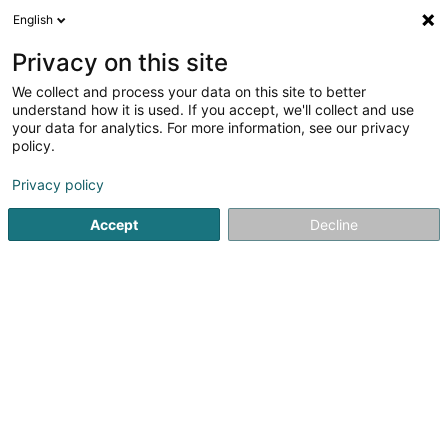
English
DE
Privacy on this site
We collect and process your data on this site to better
Verfeinere deine Suche
understand how it is used. If you accept, we'll collect and use
your data for analytics. For more information, see our privacy
Autour de moi
Luxembourg
Bestbewertet
(6)
(16)
policy.
28
Cocktail-Bar
Ergebnis(se) für
en 41ms
Privacy policy
Startseite
Cafés
Cocktail-Bar
Accept
Decline
21
L'Ébène Resto Bar
19 Quartier
L-4289
Esch-sur-Alzette (Esch-Uelzecht)
L’Ébène Resto Bar – Afrikanisches Restaurant & Bar in
Esch-sur-AlzetteDas L’Ébène Resto Bar in Esch-sur-Alzette
ist eine Top-Adresse in Luxemburg für alle, die
authentische afrikanische Küche in einer gemütlichen
Atmosphäre entdecken...