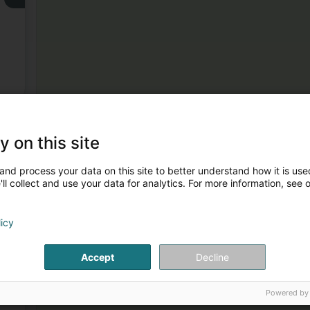
3
y on this site
)
and process your data on this site to better understand how it is used
ll collect and use your data for analytics. For more information, see 
licy
4
Accept
Decline
Powered by