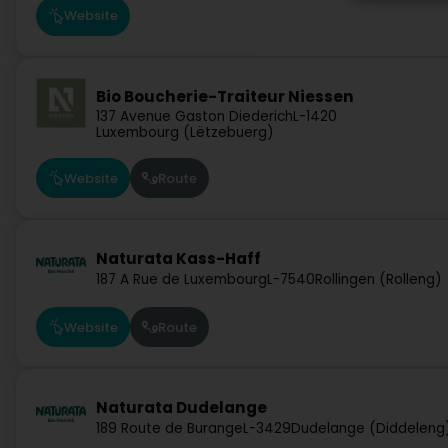
Website
Bio Boucherie-Traiteur Niessen
137 Avenue Gaston Diederich
L-1420
Luxembourg (Lëtzebuerg)
Website
Route
Naturata Kass-Haff
187 A Rue de Luxembourg
L-7540
Rollingen (Rolleng)
Website
Route
Naturata Dudelange
189 Route de Burange
L-3429
Dudelange (Diddeleng