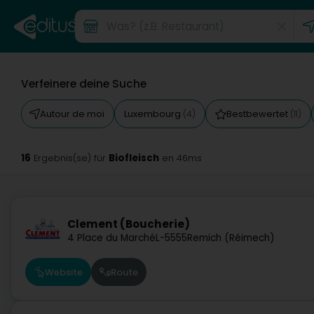
Verfeinere deine Suche
Autour de moi
Luxembourg
Bestbewertet
(4)
(11)
16
Biofleisch
Ergebnis(se) für
en 46ms
Clement (Boucherie)
4 Place du Marché
L-5555
Remich (Réimech)
Website
Route