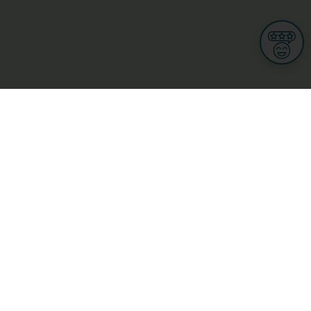
Informationen
Nutzungsbedingungen
Allgemeine Geschäftsbedingungen
Datenschutz
iness
Meine Rechte DSGVO
t
Cookies-Einstellungen
Gewerblich
Handel
Hotel, Restaurant, Wirtshaus
rt und Wellness