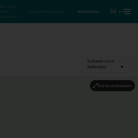
den Sie
DE
eine
Rückwärtssuche
Anmelden
atperson
Sortieren nach
Relevanz
Karte verkleinern