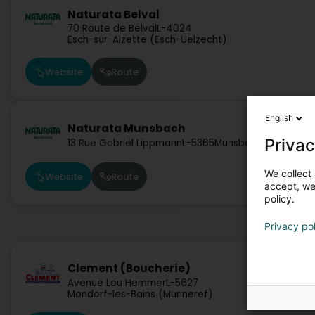
Naturata Belval
70 Route de Belval
L-4024
Esch-sur-Alzette (Esch-Uelzecht)
Website
Route
English
Naturata Munsbach
Privac
13 Rue Gabriel Lippmann
L-5365
Munsbach (Minsbech
We collect 
Website
Route
accept, we'
policy.
Privacy po
Clement (Boucherie)
Avenue Lou Hemmer
L-5627
Mondorf-les-Bains (Munneref)