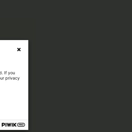
. If you
our privacy