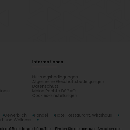
Informationen
Nutzungsbedingungen
Allgemeine Geschäftsbedingungen
Datenschutz
iness
Meine Rechte DSGVO
t
Cookies-Einstellungen
Gewerblich
Handel
Hotel, Restaurant, Wirtshaus
rt und Wellness
Klick auf Bereldange, Liège, Trier... Finden Sie die genauen Angaben des