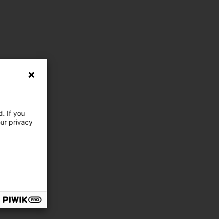
. If you
our privacy