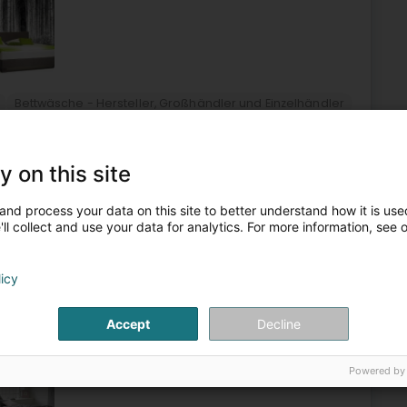
Bettwäsche - Hersteller, Großhändler und Einzelhändler
Einzelhandel für Betten und Matratzen
2
y on this site
eldange (Bäreldeng)
and process your data on this site to better understand how it is used
ll collect and use your data for analytics. For more information, see 
Bettwaren spezialisierte Fachgeschäft im Großherzogtum
licy
nartikeln.Schon zu dieser Zeit legte Herr Kandel größten
Accept
Decline
u
Route
Powered by