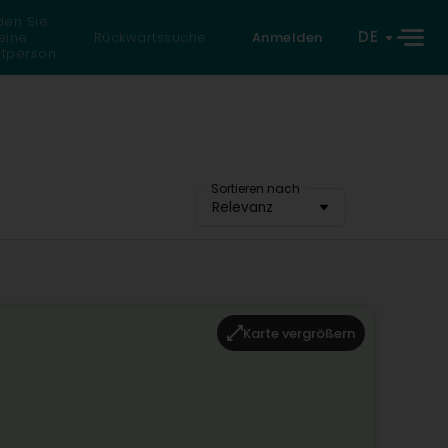
den Sie
DE
eine
Rückwärtssuche
Anmelden
atperson
Sortieren nach
Relevanz
Karte vergrößern