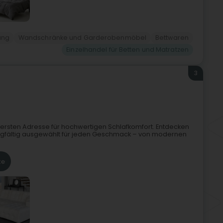
ung
Wandschränke und Garderobenmöbel
Bettwaren
Einzelhandel für Betten und Matratzen
3
r ersten Adresse für hochwertigen Schlafkomfort. Entdecken
gfältig ausgewählt für jeden Geschmack – von modernen
te