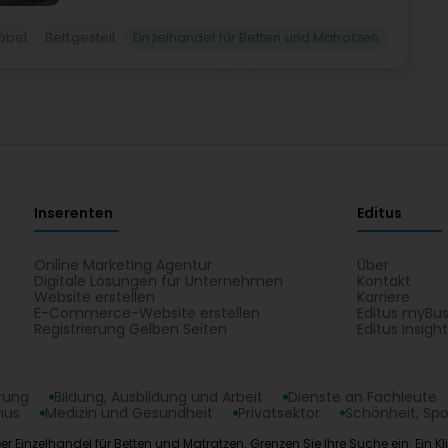
öbel
Bettgestell
Einzelhandel für Betten und Matratzen
Inserenten
Editus
Online Marketing Agentur
Über
Digitale Lösungen für Unternehmen
Kontakt
Website erstellen
Karriere
E-Commerce-Website erstellen
Editus myBus
Registrierung Gelben Seiten
Editus Insigh
erung
Bildung, Ausbildung und Arbeit
Dienste an Fachleute
mus
Medizin und Gesundheit
Privatsektor
Schönheit, Spo
über Einzelhandel für Betten und Matratzen. Grenzen Sie Ihre Suche ein: Ein 