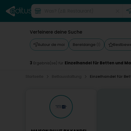
Verfeinere deine Suche
Autour de moi
Bereldange
Bestbewe
(1)
3
Einzelhandel für Betten und M
Ergebnis(se) für
Startseite
Bettausstattung
Einzelhandel für Be