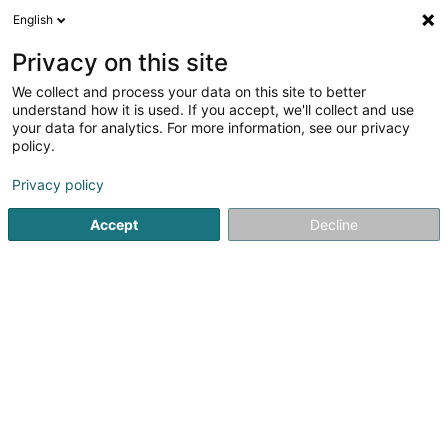
English
DE
Privacy on this site
We collect and process your data on this site to better
Verfeinere deine Suche
understand how it is used. If you accept, we'll collect and use
your data for analytics. For more information, see our privacy
Autour de moi
Pétange
Bestbewertet
Par
(3)
(18)
policy.
52
Estrich
Ergebnis(se) für
en 40ms
Privacy policy
Startseite
Wohnen
Bau und Arbeiten
Estrich
Accept
Decline
Bati-Chapes
Rue de Sanem
- z.a. -
L-4485
Soleuvre (Zolwer)