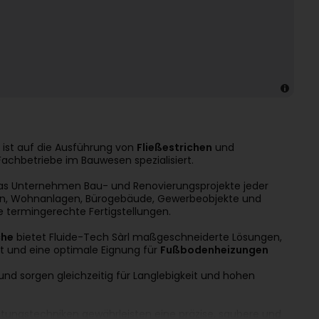
ist auf die Ausführung von
Fließestrichen
und
achbetriebe im Bauwesen spezialisiert.
as Unternehmen Bau- und Renovierungsprojekte jeder
ngen, Wohnanlagen, Bürogebäude, Gewerbeobjekte und
 termingerechte Fertigstellungen.
che
bietet Fluide-Tech Sàrl maßgeschneiderte Lösungen,
it und eine optimale Eignung für
Fußbodenheizungen
d sorgen gleichzeitig für Langlebigkeit und hohen
ungstechniken gewährleisten eine präzise, saubere und