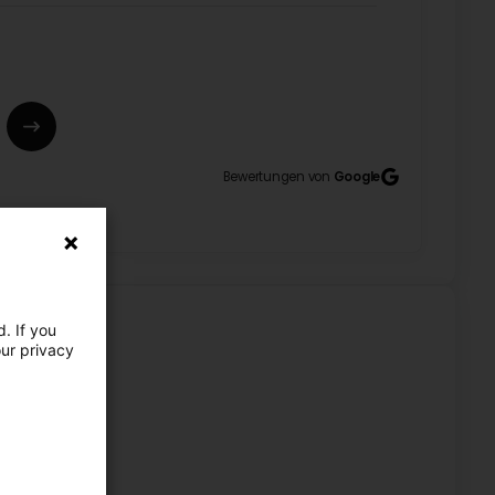
e demander de plus ? (Translated by Google)
uld you ask for?
Bewertungen von
Google
. If you
our privacy