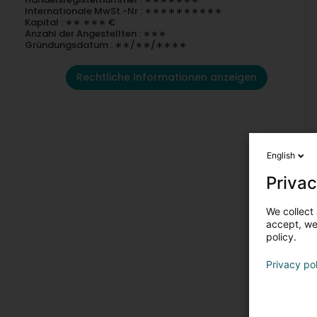
Internationale MwSt.-Nr : ∗∗∗∗∗∗∗∗∗∗
Kapital : ∗∗ ∗∗∗ €
Anzahl der Angestellten : ∗∗∗
Gründungsdatum : ∗∗/∗∗/∗∗∗∗
Rechtliche Informationen anzeigen
English
Privac
We collect 
accept, we'
policy.
Privacy po