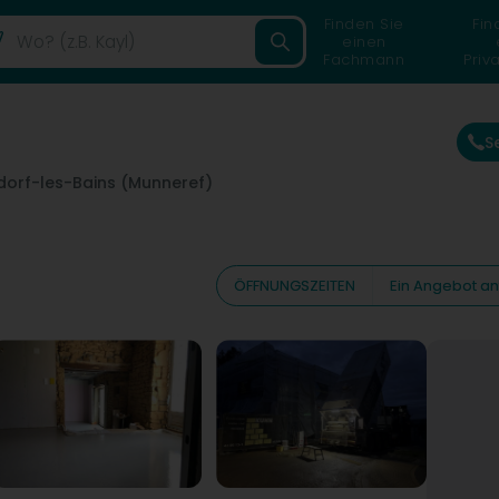
Finden Sie
Fin
einen
Fachmann
Priv
S
orf-les-Bains (Munneref)
ÖFFNUNGSZEITEN
Ein Angebot an