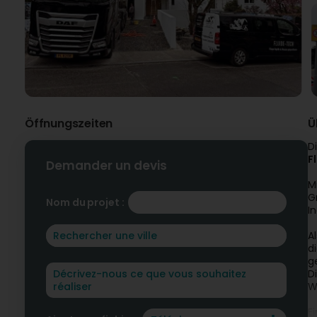
Öffnungszeiten
Ü
D
F
Demander un devis
M
G
Nom du projet :
I
Al
d
g
D
W
E