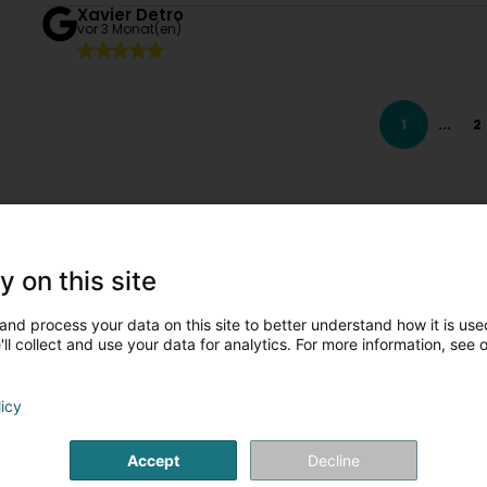
Xavier Detro
vor 3 Monat(en)
Service et qualité au rendez-vous à un prix honnête. Qu
Excellent service and quality at a fair price. What more co
1
...
2
Alexandre Birkenstock
vor 3 Monat(en)
Gauthier Mathieu
vor 1 Jahr(en)
y on this site
Veranstaltungen !
and process your data on this site to better understand how it is used
ll collect and use your data for analytics. For more information, see 
licy
Accept
Decline