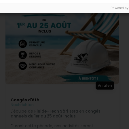
Powered by
Anrufen
Congés d'été
Nachrichten
L'équipe de
Fluide-Tech Sàrl
sera en
congés
annuels du 1er au 25 août inclus
.
Durant cette période, nos activités seront