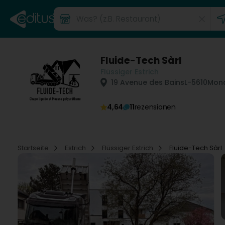
Fluide-Tech Sàrl
Flüssiger Estrich
19 Avenue des Bains
L-5610
Mond
4,64
11
rezensionen
Startseite
Estrich
Flüssiger Estrich
Fluide-Tech Sàrl