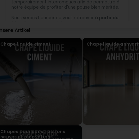
temporairement interrompues afin de permettre à
notre équipe de profiter d'une pause bien méritée.
Nous serons heureux de vous retrouver
à partir du
26 août
, reposés et pleinement disponibles pour
vous accompagner dans tous vos projets de
chape
nsere Artikel
liquide
et de
mousse polyuréthane
.
Chape liquide ciment
Chape liquide anhydri
Nous vous remercions pour votre confiance et votre
compréhension, et vous souhaitons à toutes et à
tous un
excellent été
et de très belles vacances !
À très bientôt,
L'équipe Fluide-Tech Sàrl
Chapes pour constructions
neuves et rénovations