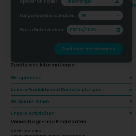
Ajouter un fichier :
Télécharger
n
l
J
Langue parlée souhaitée :
FR
O
I
Date d'intervention :
V
h
K
Confirmer ma demande
F
Zusätzliche Informationen
Wir sprechen
Unsere Produkte und Dienstleistungen
Wir bieten Ihnen
Unsere Aktivitäten
Verwaltungs- und Finanzdaten
Nace : ∗∗.∗∗∗
Handelsregisternummer : ∗∗∗∗∗∗∗