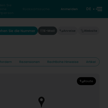
den Sie
DE
eine
Rückwärtssuche
Anmelden
atperson
ehen Sie die Nummer
E-Mail
Anreise
Website
fordern
Rezensionen
Rechtliche Hinweise
Artikel
Route