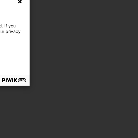
. If you
our privacy