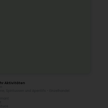
r Aktivitäten
in
ne, Spirituosen und Aperitifs - Einzelhandel
r
émant
t
rituos