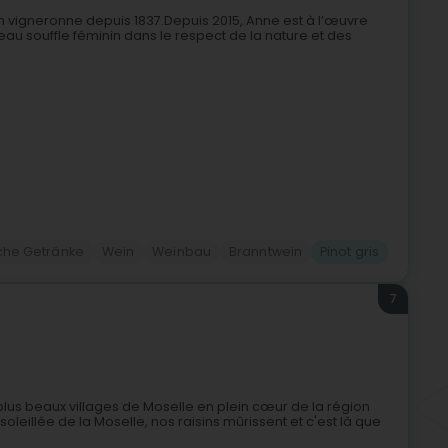
n vigneronne depuis 1837.Depuis 2015, Anne est à l’œuvre
uveau souffle féminin dans le respect de la nature et des
sche Getränke
Wein
Weinbau
Branntwein
Pinot gris
7
 plus beaux villages de Moselle en plein cœur de la région
oleillée de la Moselle, nos raisins mûrissent et c'est là que