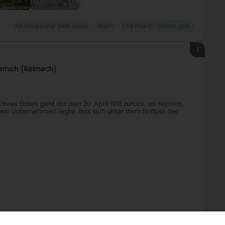
Alkoholische Getränke
Wein
Crémant
Pinot gris
3
emich (Réimech)
aves Gales geht auf den 20. April 1916 zurück, als Nicolas
 ein Unternehmen legte, das sich unter dem Einfluss der
ränke
Wein
Großhandel für Händler
Sekt
Pinot gris