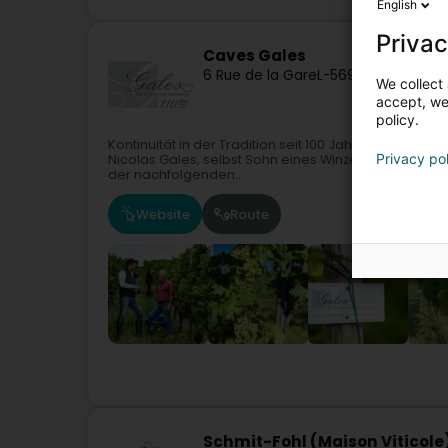
English
Privac
Caves Gales
6 Rue de la Gare
L-5690
Ellange (Ell
We collect 
accept, we'
policy.
Kontinuität in der Tradition seit 100 JahrenDie Urspr
Privacy po
Nicolas Gales, selbst Sohn eines Winzers, den Grunds
der nachfolgenden...
Website
Route
Schmit-Fohl (Maison Viticole