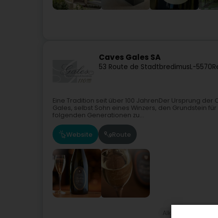
Caves Gales SA
53 Route de Stadtbredimus
L-5570
R
Eine Tradition seit über 100 JahrenDer Ursprung der C
Gales, selbst Sohn eines Winzers, den Grundstein für
folgenden Generationen zu...
Website
Route
Alkoholische Get