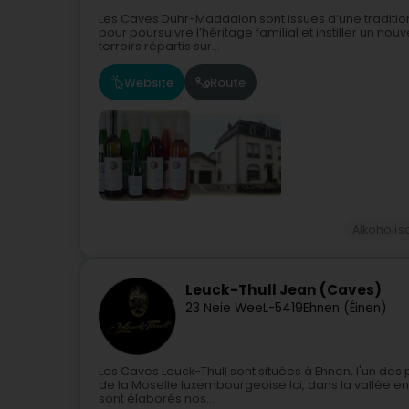
Les Caves Duhr-Maddalon sont issues d’une traditio
pour poursuivre l’héritage familial et instiller un no
terroirs répartis sur...
Website
Route
Alkoholi
Leuck-Thull Jean (Caves)
23 Neie Wee
L-5419
Ehnen (Éinen)
Les Caves Leuck-Thull sont situées à Ehnen, l'un des
de la Moselle luxembourgeoise.Ici, dans la vallée ens
sont élaborés nos...