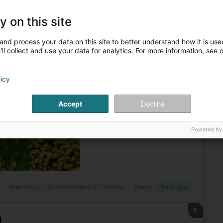
4
y on this site
eng)
and process your data on this site to better understand how it is used
ll collect and use your data for analytics. For more information, see 
ünge der Caves Gales gehen auf den 20. April 1916 zurück, als
licy
tein für ein Unternehmen legte, das sich unter dem Einfluss
Accept
Decline
Powered by
Weinbau
Großhandel für Händler
Wein
Pinot gris
5
)