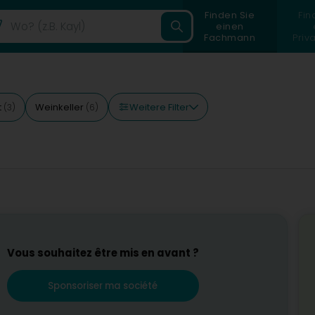
Finden Sie
Fin
einen
Fachmann
Priv
Weitere Filter
t
Weinkeller
(3)
(6)
Vous souhaitez être mis en avant ?
Sponsoriser ma société