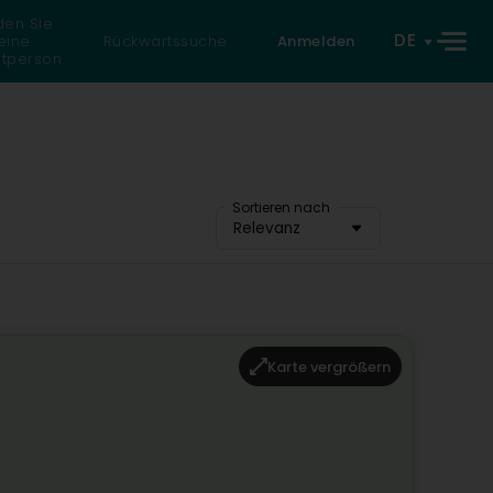
den Sie
DE
eine
Rückwärtssuche
Anmelden
atperson
Sortieren nach
Relevanz
Karte vergrößern