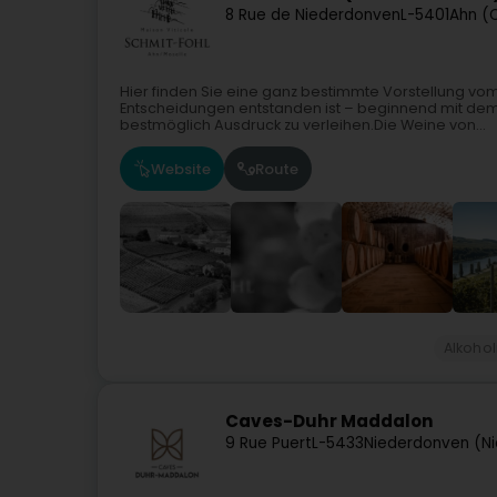
8 Rue de Niederdonven
L-5401
Ahn (
Hier finden Sie eine ganz bestimmte Vorstellung vo
Entscheidungen entstanden ist – beginnend mit dem 
bestmöglich Ausdruck zu verleihen.Die Weine von...
Website
Route
Alkoho
Caves-Duhr Maddalon
9 Rue Puert
L-5433
Niederdonven (N