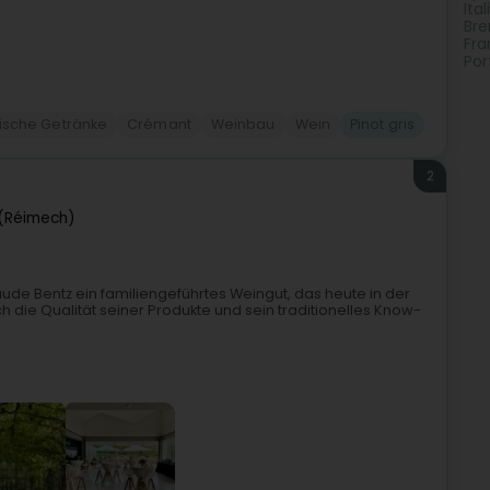
Ita
Bre
Fra
Por
lische Getränke
Crémant
Weinbau
Wein
Pinot gris
2
(Réimech)
ude Bentz ein familiengeführtes Weingut, das heute in der
ch die Qualität seiner Produkte und sein traditionelles Know-