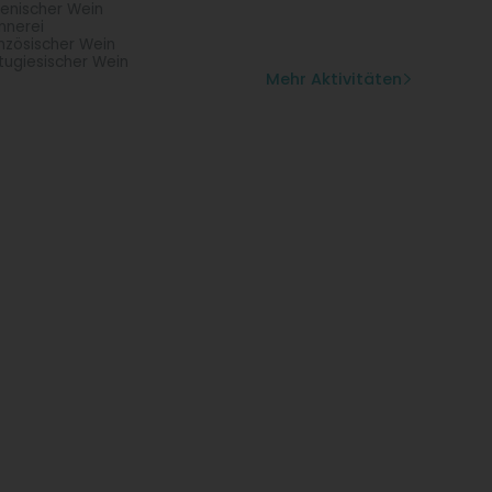
lienischer Wein
nnerei
nzösischer Wein
tugiesischer Wein
Mehr Aktivitäten