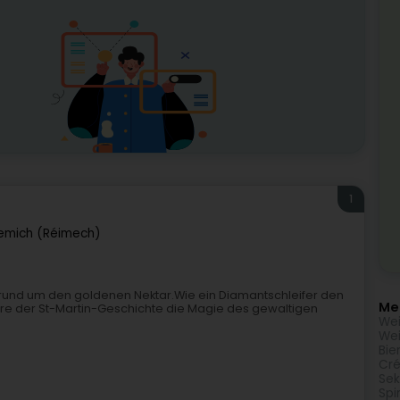
1
emich (Réimech)
t rund um den goldenen Nektar.Wie ein Diamantschleifer den
Meh
iere der St-Martin-Geschichte die Magie des gewaltigen
We
Wei
Bie
Cr
Sek
Spi