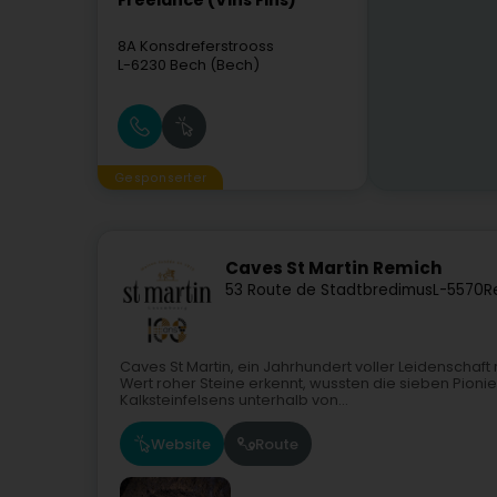
Freelance (Vins Fins)
8A Konsdreferstrooss
L-6230
Bech (Bech)
Gesponserter
Caves St Martin Remich
53 Route de Stadtbredimus
L-5570
R
Caves St Martin, ein Jahrhundert voller Leidenschaf
Wert roher Steine erkennt, wussten die sieben Pion
Kalksteinfelsens unterhalb von...
Website
Route