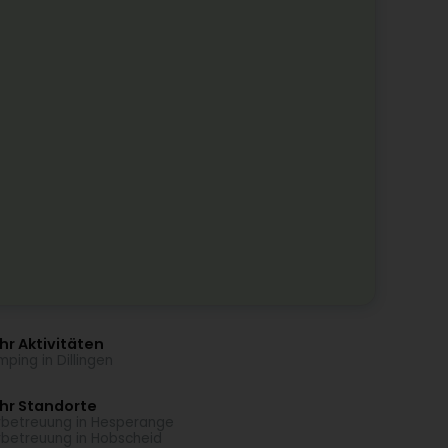
r Aktivitäten
ping in Dillingen
hr Standorte
rbetreuung in Hesperange
rbetreuung in Hobscheid