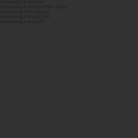
rbetreuung in Kopstal
rbetreuung in Mondorf-les-Bains
rbetreuung in Munsbach
rbetreuung in Roodt (Ell)
rbetreuung in Rosport