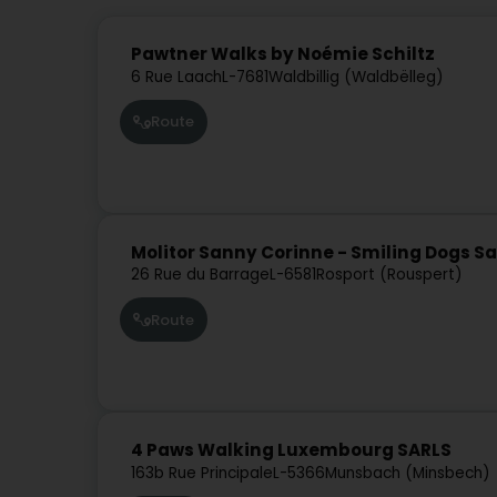
Pawtner Walks by Noémie Schiltz
6 Rue Laach
L-7681
Waldbillig (Waldbëlleg)
Route
Molitor Sanny Corinne - Smiling Dogs S
26 Rue du Barrage
L-6581
Rosport (Rouspert)
Route
4 Paws Walking Luxembourg SARLS
163b Rue Principale
L-5366
Munsbach (Minsbech)