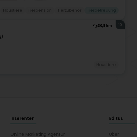
Haustiere
Tierpension
Tierzubehör
Tierbetreuung
10
30,8 km
g)
Haustiere
Inserenten
Editus
Online Marketing Agentur
Über