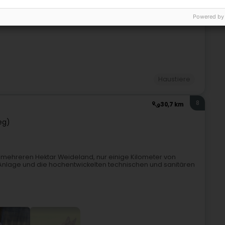
7
27,2 km
Powered by
Haustiere
8
30,7 km
zeg)
on mehreren Hektar Weideland, nur einige Kilometer von
 Anlage und die hochentwickelten technischen und sanitären