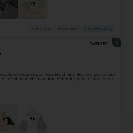
+5
Haustiere
Tierpension
Tierbetreuung
9
32,9 km
)
rtable et sécurisé pour tous les chiens, des plus grands aux
ement où chaque chien peut se détendre, jouer et profiter de
+5