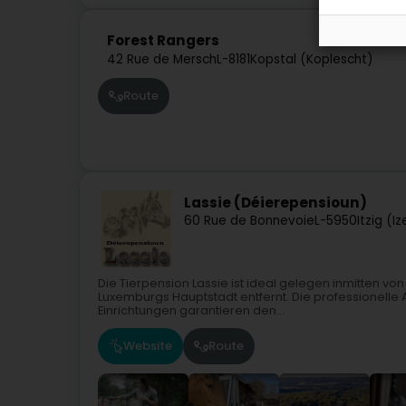
Forest Rangers
42 Rue de Mersch
L-8181
Kopstal (Koplescht)
Route
Lassie (Déierepensioun)
60 Rue de Bonnevoie
L-5950
Itzig (I
Die Tierpension Lassie ist ideal gelegen inmitten v
Luxemburgs Hauptstadt entfernt. Die professionelle
Einrichtungen garantieren den...
Website
Route