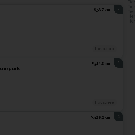
Tie
Tie
2
6,7 km
Tie
Tie
Tie
Haustiere
3
14,5 km
auerpark
Haustiere
4
25,2 km