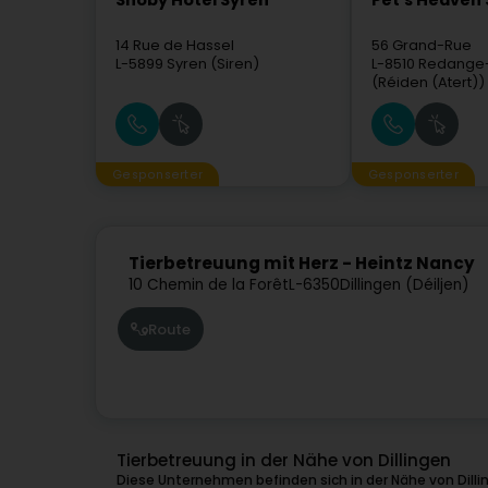
Snoby Hôtel Syren
Pet's Heaven 
14 Rue de Hassel
56 Grand-Rue
L-5899
Syren (Siren)
L-8510
Redange-
(Réiden (Atert))
Gesponserter
Gesponserter
Tierbetreuung mit Herz - Heintz Nancy
10 Chemin de la Forêt
L-6350
Dillingen (Déiljen)
Route
Tierbetreuung in der Nähe von Dillingen
Diese Unternehmen befinden sich in der Nähe von Dilli