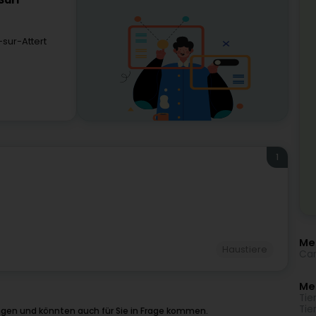
Sàrl
sur-Attert
1
Meh
Haustiere
Cam
Me
Tie
Tie
ngen und könnten auch für Sie in Frage kommen.