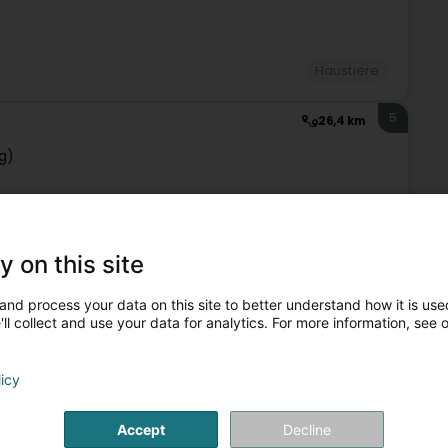
Haustiere
5
26,4 km
g)
Haustiere
y on this site
6
27,1 km
and process your data on this site to better understand how it is used
ka
ll collect and use your data for analytics. For more information, see 
licy
Haustiere
Accept
Decline