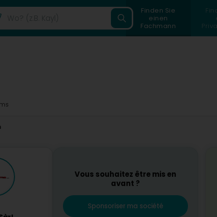
Finden Sie
Fin
einen
Fachmann
Priv
7ms
n
Vous souhaitez être mis en
avant ?
Sponsoriser ma société