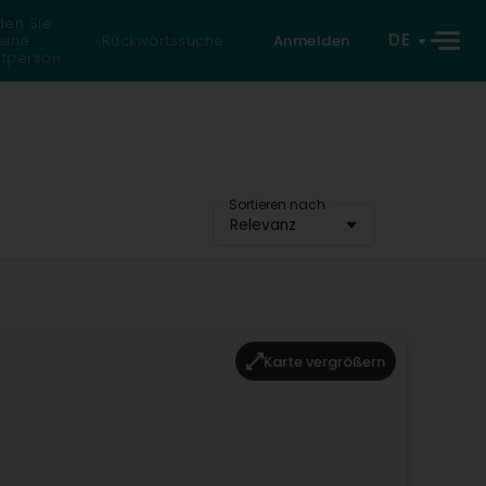
den Sie
DE
eine
Rückwärtssuche
Anmelden
atperson
Sortieren nach
Relevanz
Karte vergrößern