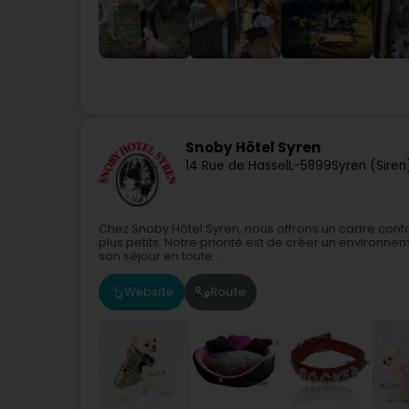
Snoby Hôtel Syren
14 Rue de Hassel
L-5899
Syren (Siren
Chez Snoby Hôtel Syren, nous offrons un cadre confo
plus petits. Notre priorité est de créer un environn
son séjour en toute...
Website
Route