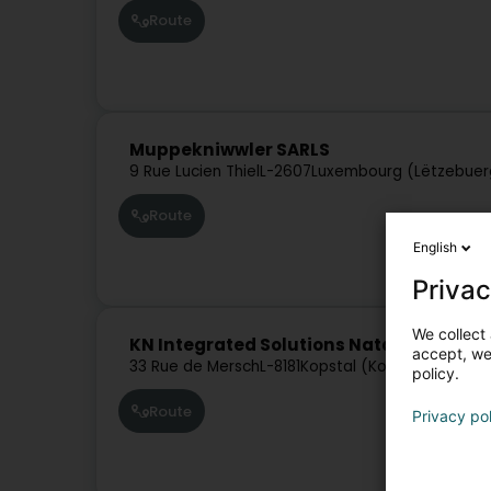
Route
Muppekniwwler SARLS
9 Rue Lucien Thiel
L-2607
Luxembourg (Lëtzebuer
Route
English
Privac
We collect 
KN Integrated Solutions Natalia Zaradz
accept, we'
33 Rue de Mersch
L-8181
Kopstal (Koplescht)
policy.
Route
Privacy po