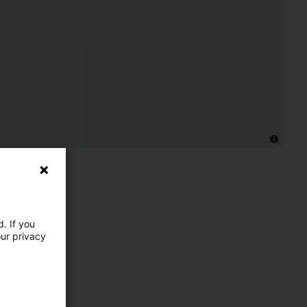
. If you
our privacy