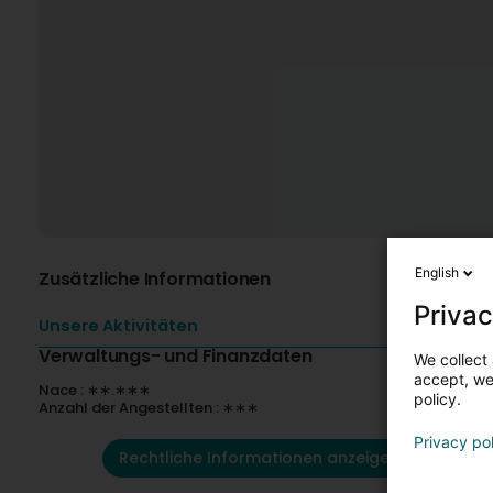
English
Zusätzliche Informationen
Privac
Unsere Aktivitäten
Verwaltungs- und Finanzdaten
We collect 
accept, we'
Nace : ∗∗.∗∗∗
policy.
Anzahl der Angestellten : ∗∗∗
Privacy po
Rechtliche Informationen anzeigen