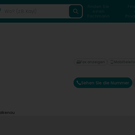
Finden Sie
Fin
einen
Fachmann
Priv
Fax anzeigen
Mobiltelef
Sehen Sie die Nummer
alkenau