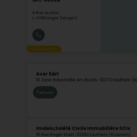
ISPL-GestLB
6 Rue du Bois
L-4795
Linger (Lénger)
Gesponserter
Acer Sàrl
10 Zone Industrielle Am Bruch
L-3327
Crauthem (K
Route
Imdelo,Soiété Civile Immobilière SCiv
16 Rue Roger Krier
L-3328
Crauthem (Krautem)