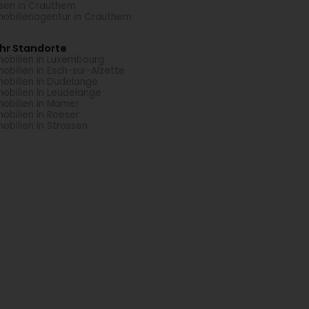
esen in Crauthem
obilienagentur in Crauthem
hr Standorte
obilien in Luxembourg
obilien in Esch-sur-Alzette
obilien in Dudelange
obilien in Leudelange
obilien in Mamer
obilien in Roeser
obilien in Strassen