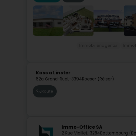
Immobilienagentur
Immobi
Kass a Linster
62a Grand-Rue
L-3394
Roeser (Réiser)
Route
Immo-Office SA
2 Rue Vieille
L-3284
Bettembourg (B