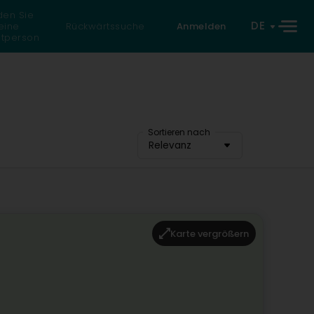
den Sie
DE
eine
Rückwärtssuche
Anmelden
atperson
Sortieren nach
Relevanz
Karte vergrößern