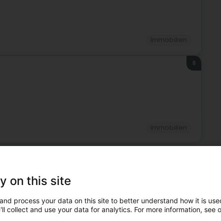
Immobilien
8
Immobilien
uthem und könnten auch für Sie in Frage kommen.
y on this site
9
2,7 km
ttoyage professionnel
and process your data on this site to better understand how it is used
g)
ll collect and use your data for analytics. For more information, see 