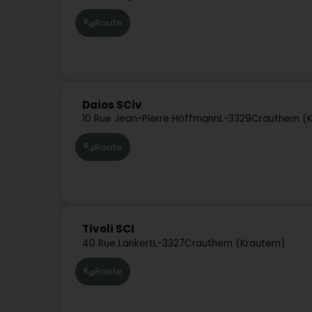
Route
Daios SCiv
10 Rue Jean-Pierre Hoffmann
L-3329
Crauthem (
Route
Tivoli SCI
40 Rue Lankert
L-3327
Crauthem (Krautem)
Route