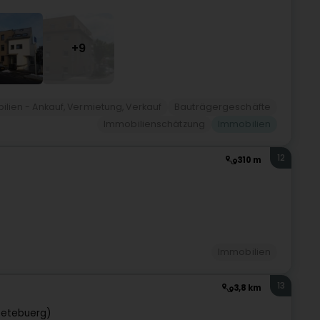
+9
lien - Ankauf, Vermietung, Verkauf
Bauträgergeschäfte
Immobilienschätzung
Immobilien
12
310 m
Immobilien
13
3,8 km
eetebuerg)