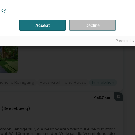
licy
firma in LuxemburgGreen Net’ Multiservices ist ein
ity Management in Luxemburg. Seit über 10 Jahren
Accept
Decline
Powered by
ionelle Reinigung
Haushaltshilfe zu Hause
Immobilien
10
3,7 km
 (Beetebuerg)
mobilienagentur, die besonderen Wert auf eine qualitativ
egt. Wir kümmern uns um den Verkauf, die Vermietung, die