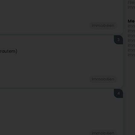
Fli
Imm
Me
Immobilien
Imm
Imm
Imm
3
Imm
Imm
Imm
Krautem)
Imm
Immobilien
4
Immobilien