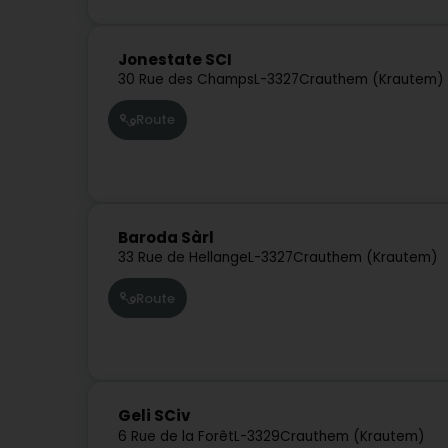
Jonestate SCI
30 Rue des Champs
L-3327
Crauthem (Krautem)
Route
Baroda Sàrl
33 Rue de Hellange
L-3327
Crauthem (Krautem)
Route
Geli SCiv
6 Rue de la Forêt
L-3329
Crauthem (Krautem)