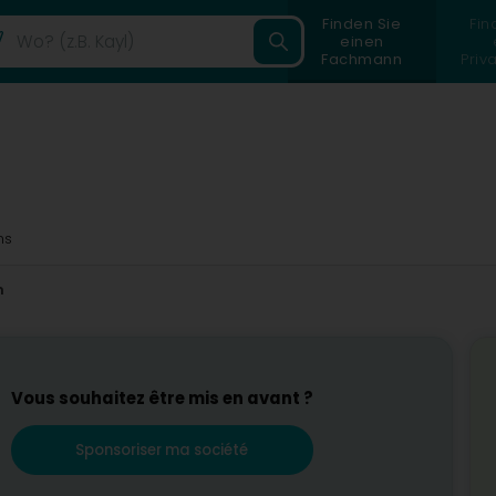
Finden Sie
Fin
einen
Fachmann
Priv
ms
m
Vous souhaitez être mis en avant ?
Sponsoriser ma société