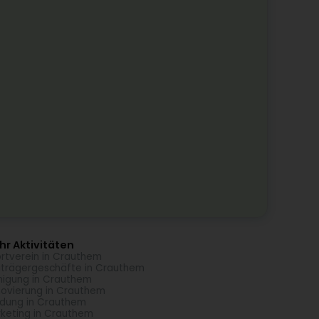
r Aktivitäten
rtverein in Crauthem
trägergeschäfte in Crauthem
nigung in Crauthem
ovierung in Crauthem
idung in Crauthem
keting in Crauthem