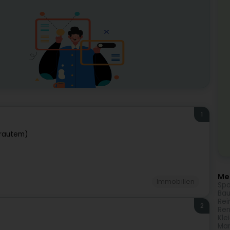
1
rautem)
Meh
Immobilien
Spo
Bau
Rei
2
Ren
Kle
Mar