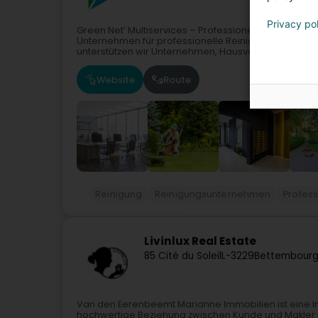
Privacy po
Green Net’ Multiservices – Professionelle Reinigungs
Unternehmen für professionelle Reinigung und Facil
unterstützen wir Unternehmen, Hausverwaltungen,...
Website
Route
Reinigung
Reinigungsunternehmen
Profess
Livinlux Real Estate
85 Cité du Soleil
L-3229
Bettembourg
Van den Eerenbeemt Marianne Immobilien ist eine Im
hochwertige Beziehung zwischen Kunde und Makler l