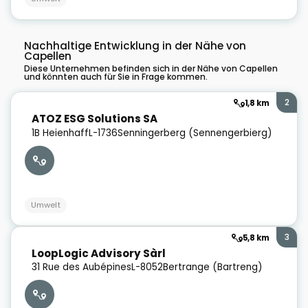
Nachhaltige Entwicklung in der Nähe von
Capellen
Diese Unternehmen befinden sich in der Nähe von Capellen
und könnten auch für Sie in Frage kommen.
2
1,8 km
ATOZ ESG Solutions SA
1B Heienhaff
L-1736
Senningerberg (Sennengerbierg)
Umwelt
3
5,8 km
LoopLogic Advisory Sàrl
31 Rue des Aubépines
L-8052
Bertrange (Bartreng)