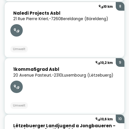
8
10 km
Naledi Projects Asbl
21 Rue Pierre Krier
L-7260
Bereldange (Bäreldeng)
Umwelt
9
10,2 km
1komma5grad Asbl
20 Avenue Pasteur
L-2310
Luxembourg (Lëtzebuerg)
Umwelt
10
10,6 km
Lëtzebuerger Landjugend a Jongbaueren -