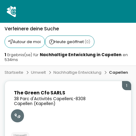
Verfeinere deine Suche
Autour de moi
Heute geöffnet
(0)
1
Nachhaltige Entwicklung in Capellen
Ergebnis(se) für
en
534ms
Startseite
Umwelt
Nachhaltige Entwicklung
Capellen
1
The Green Cfo SARLS
38 Parc d'Activités Capellen
L-8308
Capellen (Kapellen)
Umwelt