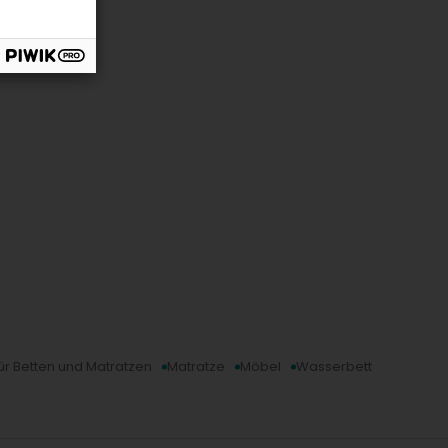
ür Betten und Matratzen
Matratze
Möbel
Wasserbett