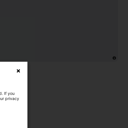
. If you
our privacy