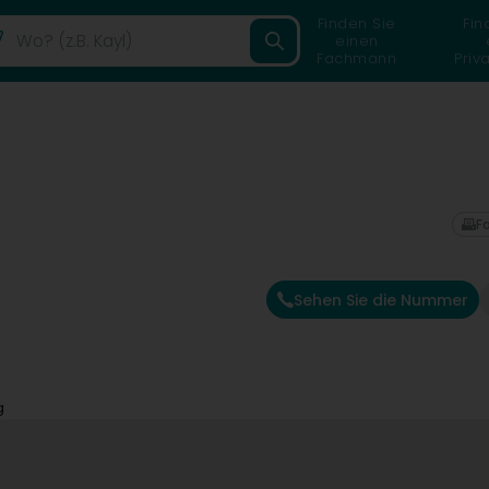
Finden Sie
Fin
einen
Fachmann
Priv
F
Sehen Sie die Nummer
g