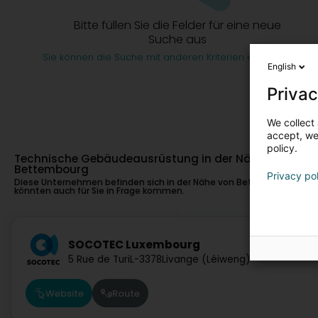
Bitte füllen Sie die Felder für eine neue
Suche aus
Sie können die Suche mit anderen Kriterien erneut starten
English
Privac
We collect 
accept, we'
policy.
Technische Gebäudeausrüstung in der Nähe von
Bettembourg
Privacy po
Diese Unternehmen befinden sich in der Nähe von Bettembourg und
könnten auch für Sie in Frage kommen.
1,8 km
SOCOTEC Luxembourg
5 Rue de Turi
L-3378
Livange (Léiweng)
Website
Route