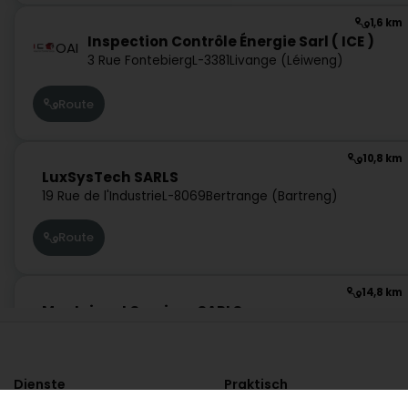
1,6 km
Inspection Contrôle Énergie Sarl ( ICE )
OAI
3 Rue Fontebierg
L-3381
Livange (Léiweng)
Route
10,8 km
LuxSysTech SARLS
19 Rue de l'Industrie
L-8069
Bertrange (Bartreng)
Route
14,8 km
Monteiro et Services SARLS
7 Rue John Castegnaro
L-4639
Differdange (Déifferdang)
Route
Dienste
Praktisch