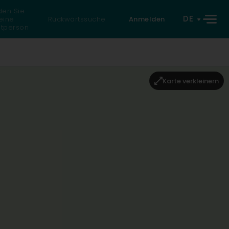
den Sie
DE
eine
Rückwärtssuche
Anmelden
atperson
Karte verkleinern