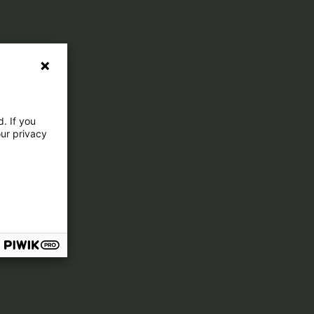
. If you
our privacy