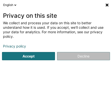
English
DE
Privacy on this site
We collect and process your data on this site to better
Verfeinere deine Suche
understand how it is used. If you accept, we'll collect and use
your data for analytics. For more information, see our privacy
Autour de moi
Heute geöffnet
(0)
policy.
1
Krankentransporte in Bertrange
Ergebnis(se) für
en 35ms
Privacy policy
Startseite
Pannenhilfe und Abschleppdienst
Krankentransp
Accept
Decline
Dépannage Scherer Roger
8a Route de Longwy
L-8080
Bertrange (Bartreng)