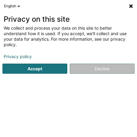
English
DE
Privacy on this site
We collect and process your data on this site to better
Verfeinere deine Suche
understand how it is used. If you accept, we'll collect and use
your data for analytics. For more information, see our privacy
Autour de moi
Heute geöffnet
(0)
policy.
1
Lounge Bar in Baschleiden
Ergebnis(se) für
en 47ms
Privacy policy
Startseite
Cafés
Lounge Bar
Baschleiden
Accept
Decline
1
Bar Lounge Venus
Poteau de Harlange
L-9633
Baschleiden (Baschelt)
Cafés
Lounge Bar in der Nähe von Baschleiden