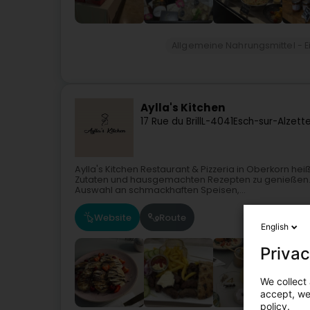
Allgemeine Nahrungsmittel - E
Aylla's Kitchen
17 Rue du Brill
L-4041
Esch-sur-Alzett
Aylla's Kitchen Restaurant & Pizzeria in Oberkorn hei
Zutaten und hausgemachten Rezepten zu genießen. U
Auswahl an schmackhaften Speisen,...
Website
Route
English
Privac
We collect 
accept, we'
policy.