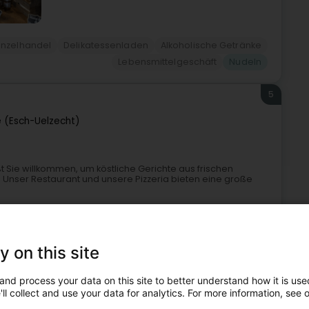
inzelhandel
Delikatessenladen
Alkoholische Getränke
Lebensmittelgeschäft
Nudeln
5
e (Esch-Uelzecht)
ßt Sie willkommen, um köstliche Gerichte aus frischen
nser Restaurant und unsere Pizzeria bieten eine große
y on this site
and process your data on this site to better understand how it is used
ll collect and use your data for analytics. For more information, see 