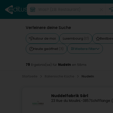
Verfeinere deine Suche
Autour de moi
Luxembourg
Bestbe
(17)
Weitere Filter
Heute geöffnet
(71)
79
Nudeln
Ergebnis(se) für
en 58ms
Startseite
Italienische Küche
Nudeln
Nuddelfabrik Sàrl
23 Rue du Moulin
L-3857
Schifflange 