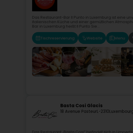
Das Restaurant-Bar Il Punto in Luxemburg ist eine u
italienischen Küche und einer gemütlichen Atmosphär
Bar in Luxemburg heißt Il Punto Sie...
Tischreservierung
Website
Menu
Basta Cosi Glacis
18 Avenue Pasteur
L-2310
Luxembourg
Das Restaurant „Basta Cosi“ befindet sich in Limperts