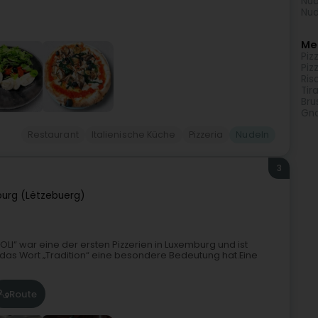
Nud
Nud
Meh
Piz
Piz
Ris
Tir
Bru
Gno
Restaurant
Italienische Küche
Pizzeria
Nudeln
3
urg (Lëtzebuerg)
LI“ war eine der ersten Pizzerien in Luxemburg und ist
der das Wort „Tradition“ eine besondere Bedeutung hat.Eine
Route