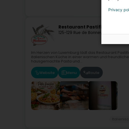
Privacy po
Restaurant Pastificio la Mod
125-129 Rue de Bonnevoie
L-1261
Luxe
Im Herzen von Luxemburg lädt das Restaurant Pastifi
italienischen Küche in einer warmen und freundliche
hausgemachte Pasta und...
Website
Menu
Route
Italieni