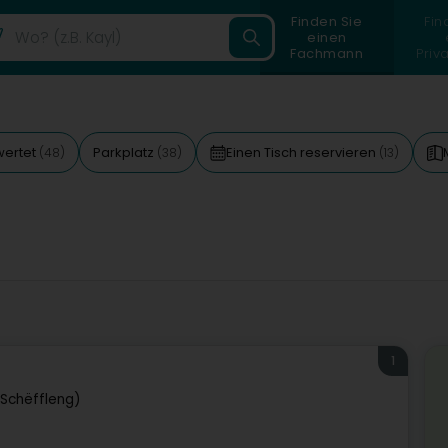
Finden Sie
Fin
einen
Fachmann
Priv
wertet
Parkplatz
Einen Tisch reservieren
(48)
(38)
(13)
1
(Schëffleng)