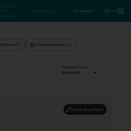
den Sie
DE
eine
Rückwärtssuche
Anmelden
atperson
Mit Menü
Online bestellen
(9)
(12)
Sortieren nach
Relevanz
Karte vergrößern