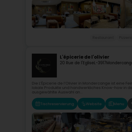
Restaurant
Pizzeri
L'épicerie de l'olivier
20 Rue de l'Eglise
L-3917
Mondercang
Die L’Épicerie de l’Olivier in Mondercange ist eine 
lokale Produkte und handwerkliches Know-how in den M
ausgewählte Auswahl an...
Tischreservierung
Website
Menu