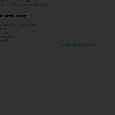
eln in Schifflange
eln in Volmerange-les-Mines
r Aktivitäten
za
za aus dem Holzofen
otto
amisu
schetta
cchi
Mehr Aktivitäten