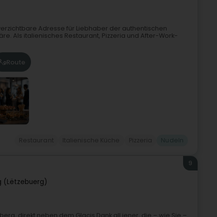
nverzichtbare Adresse für Liebhaber der authentischen
e. Als italienisches Restaurant, Pizzeria und After-Work-
Route
Restaurant
Italienische Küche
Pizzeria
Nudeln
9
 (Lëtzebuerg)
berg, direkt neben dem Glacis.Dank all jener, die – wie Sie –