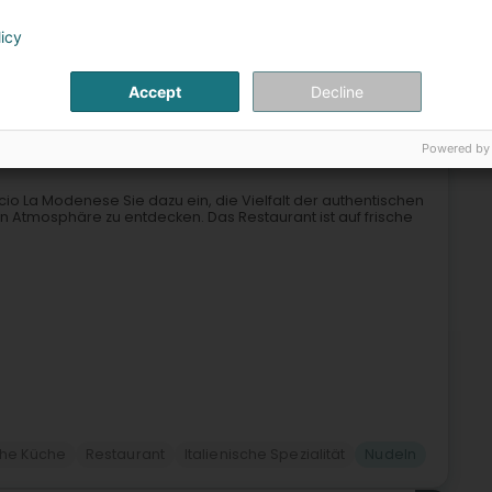
Restaurant
Traditionelle Küche
Brunch
Nudeln
licy
6
Accept
Decline
enese
mbourg (Lëtzebuerg)
Powered by
cio La Modenese Sie dazu ein, die Vielfalt der authentischen
n Atmosphäre zu entdecken. Das Restaurant ist auf frische
sche Küche
Restaurant
Italienische Spezialität
Nudeln