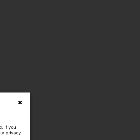
. If you
our privacy