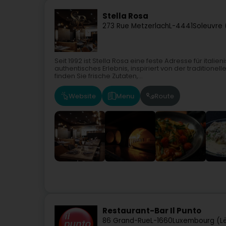
Stella Rosa
273 Rue Metzerlach
L-4441
Soleuvre 
Seit 1992 ist Stella Rosa eine feste Adresse für itali
authentisches Erlebnis, inspiriert von der traditione
finden Sie frische Zutaten,...
Website
Menu
Route
Restaurant-Bar Il Punto
86 Grand-Rue
L-1660
Luxembourg (L