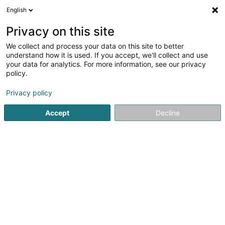
English
DE
Privacy on this site
We collect and process your data on this site to better
APL - Autoparts
understand how it is used. If you accept, we'll collect and use
your data for analytics. For more information, see our privacy
Kraftfahrzeuge - Ersatzteile
policy.
70 Rue de Cessange
L-1320
Luxembourg (Lëtzebuerg)
Privacy policy
Accept
Decline
Fax anzeigen
Sehen Sie die Nummer
Anreise
Startseite
Autozubehör
Kraftfahrzeuge - Ersatzteile
AP