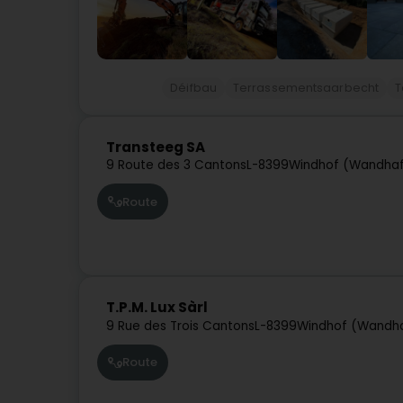
Déifbau
Terrassementsaarbecht
T
Transteeg SA
9 Route des 3 Cantons
L-8399
Windhof (Wandhaf
Route
T.P.M. Lux Sàrl
9 Rue des Trois Cantons
L-8399
Windhof (Wandh
Route