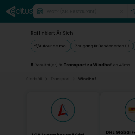
Raffinéiert Är Sich
Autour de moi
Zougang fir Behënnerten
(1)
5
Transport zu Windhof
Resultat(er) fir
en 45ms
Startsäit
Transport
Windhof
DHL Global 