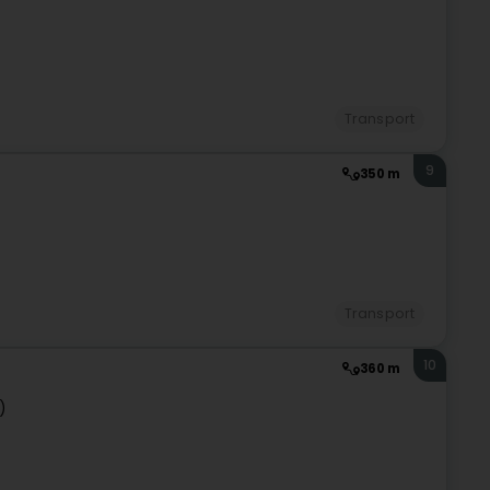
Transport
9
350 m
Transport
10
360 m
)