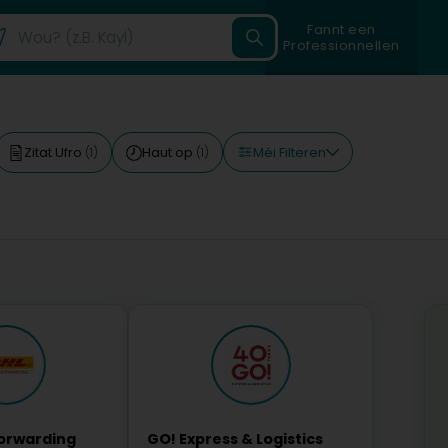
Fannt een
Professionnellen
Méi Filteren
Zitat Ufro
Haut op
(1)
(1)
Forwarding
GO! Express & Logistics