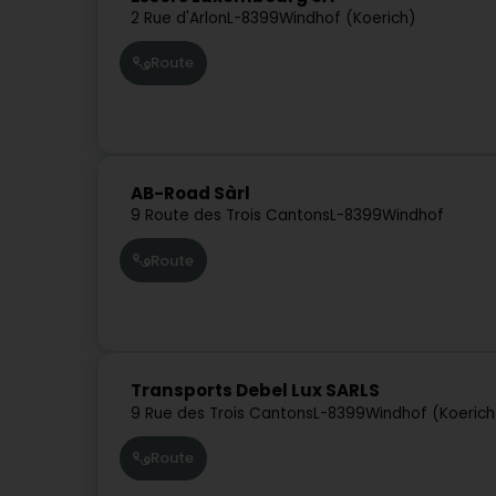
2 Rue d'Arlon
L-8399
Windhof (Koerich)
Route
AB-Road Sàrl
9 Route des Trois Cantons
L-8399
Windhof
Route
Transports Debel Lux SARLS
9 Rue des Trois Cantons
L-8399
Windhof (Koerich
Route