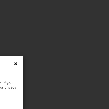
. If you
our privacy