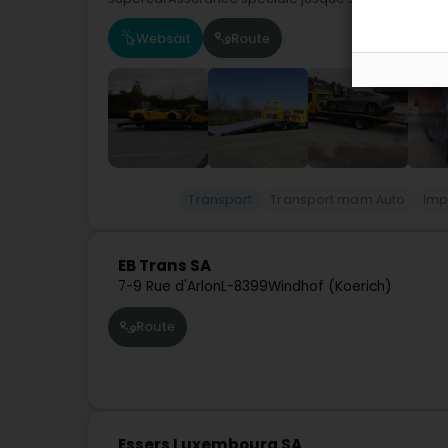
Websäit
Route
Transport
Transport mam Auto
Imp
EB Trans SA
7-9 Rue d'Arlon
L-8399
Windhof (Koerich)
Route
Essers Luxembourg SA