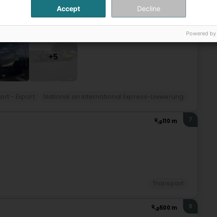
Accept
Decline
Powered by
+5
ort - Export
National an international Express-Liwwerung
7
110 m
Transport
8
500 m