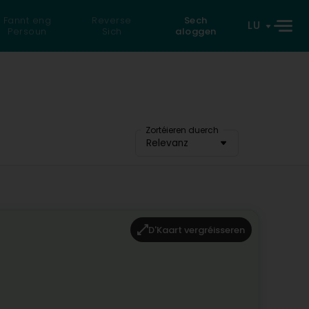
Fannt eng
Reverse
Sech
LU
Persoun
Sich
aloggen
Zortéieren duerch
Relevanz
D'Kaart vergréisseren