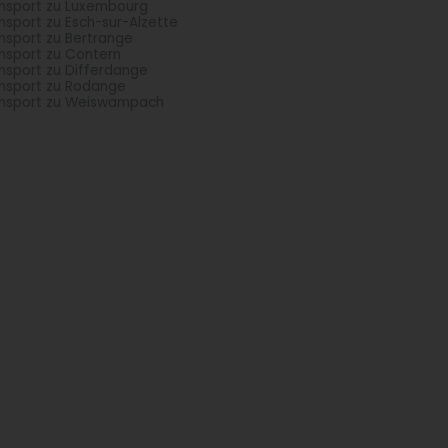
nsport zu Luxembourg
nsport zu Esch-sur-Alzette
nsport zu Bertrange
nsport zu Contern
nsport zu Differdange
nsport zu Rodange
nsport zu Weiswampach