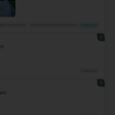
ank an Behälter
Restauratiounsaarbechten
Transport
3
f)
Transport
4
aff)