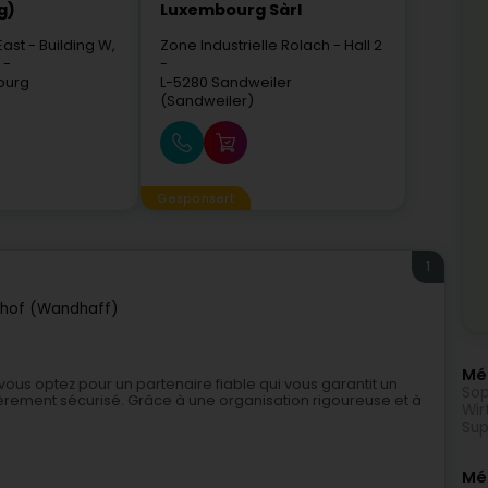
g)
Luxembourg Sàrl
East
- Building W,
Zone Industrielle Rolach
- Hall 2
 -
-
ourg
L-5280
Sandweiler
(Sandweiler)
Gesponsert
1
hof (Wandhaff)
Méi
vous optez pour un partenaire fiable qui vous garantit un
Sop
ntièrement sécurisé. Grâce à une organisation rigoureuse et à
Wir
Sup
Mé