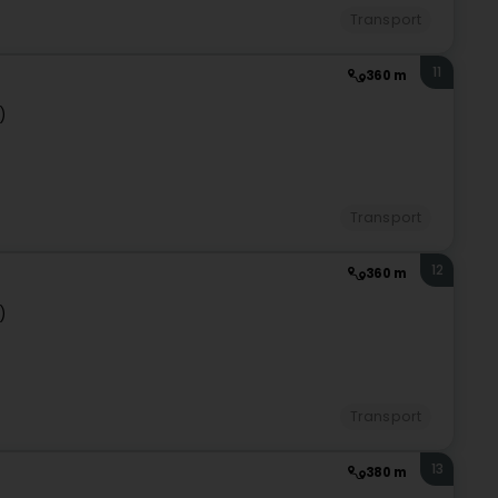
Transport
11
360 m
)
Transport
12
360 m
)
Transport
13
380 m