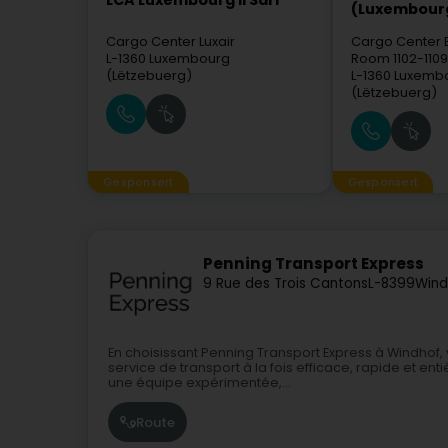
LCA Luxembourg II Sàrl
(Luxembour
Cargo Center Luxair
Cargo Center 
L-1360
Luxembourg
Room 1102-1109
(Lëtzebuerg)
L-1360
Luxemb
(Lëtzebuerg)
Gesponsert
Gesponsert
Penning Transport Express
9 Rue des Trois Cantons
L-8399
Wind
En choisissant Penning Transport Express à Windhof, 
service de transport à la fois efficace, rapide et e
une équipe expérimentée,...
Route