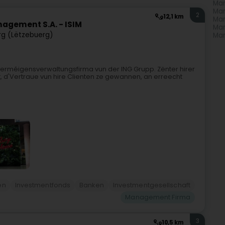
Man
Man
2
12,1 km
Man
agement S.A. - ISIM
Man
g (Lëtzebuerg)
Man
Verméigensverwaltungsfirma vun der ING Grupp. Zënter hirer
, d'Vertraue vun hire Clienten ze gewannen, an erreecht
en
Investmentfonds
Banken
Investmentgesellschaft
Management Firma
3
10,5 km