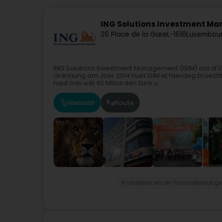
ING Solutions Investment Man
26 Place de la Gare
L-1616
Luxembour
ING Solutions Investment Management (ISIM) ass d'
Grënnung am Joer 2014 huet ISIM et fäerdeg bruecht
haut méi wéi 40 Milliarden Euro u...
Websäit
Route
Investeieren an Finanzéierung