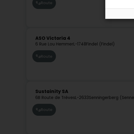
Route
ASO Victoria 4
6 Rue Lou Hemmer
L-1748
Findel (Findel)
Route
Sustainity SA
6B Route de Trèves
L-2633
Senningerberg (Senne
Route