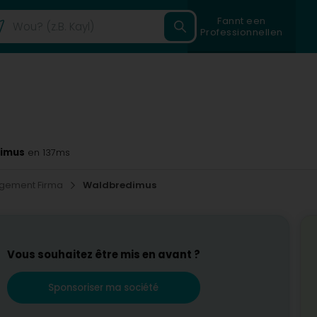
Fannt een
Professionnellen
dimus
en 137ms
gement Firma
Waldbredimus
Vous souhaitez être mis en avant ?
Sponsoriser ma société