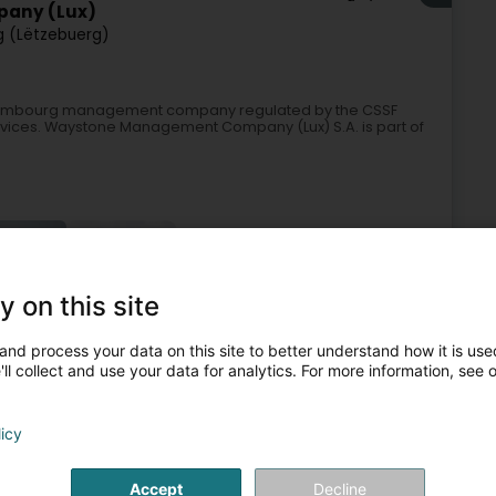
any (Lux)
 (Lëtzebuerg)
xembourg management company regulated by the CSSF
vices. Waystone Management Company (Lux) S.A. is part of
y on this site
and process your data on this site to better understand how it is used
Finanzéierungen
Management Firma
Investmentfonds
ll collect and use your data for analytics. For more information, see 
4
9,1 km
licy
ech)
Accept
Decline