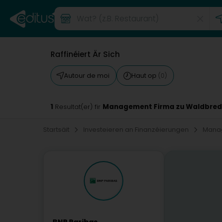
Raffinéiert Är Sich
Autour de moi
Haut op
(0)
1
Management Firma zu Waldbre
Resultat(er) fir
Startsäit
Investeieren an Finanzéierungen
Mana