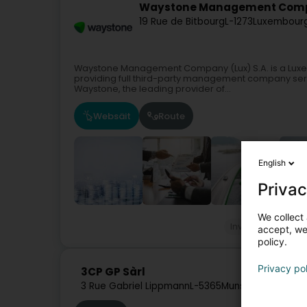
Waystone Management Comp
19 Rue de Bitbourg
L-1273
Luxembourg
Waystone Management Company (Lux) S.A. is a Lu
providing full third-party management company ser
Waystone, the leading provider of...
Websäit
Route
English
Privac
We collect 
Investeieren an 
accept, we'
policy.
Privacy po
3CP GP Sàrl
3 Rue Gabriel Lippmann
L-5365
Munsbach (Minsb