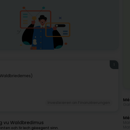
1
(Waldbriedemes)
Méi
Investeieren an Finanzéierungen
Gar
Mé
ng vu Waldbredimus
Man
Man
nten och fir Iech gëeegent sinn.