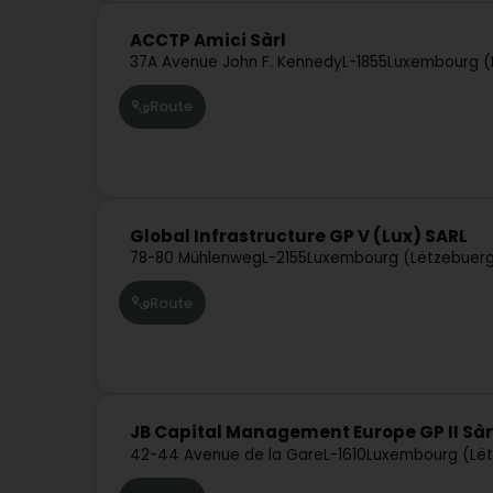
ACCTP Amici Sàrl
37A Avenue John F. Kennedy
L-1855
Luxembourg (
Route
Global Infrastructure GP V (Lux) SARL
78-80 Mühlenweg
L-2155
Luxembourg (Lëtzebuer
Route
JB Capital Management Europe GP II Sàr
42-44 Avenue de la Gare
L-1610
Luxembourg (Lë