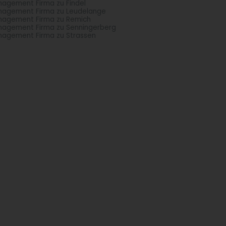
agement Firma zu Findel
agement Firma zu Leudelange
agement Firma zu Remich
agement Firma zu Senningerberg
agement Firma zu Strassen