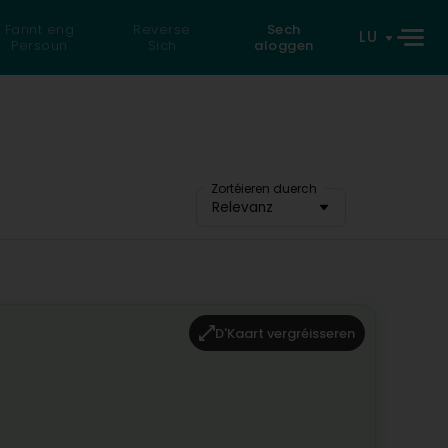
Fannt eng
Reverse
Sech
LU
Persoun
Sich
aloggen
Zortéieren duerch
Relevanz
D'Kaart vergréisseren