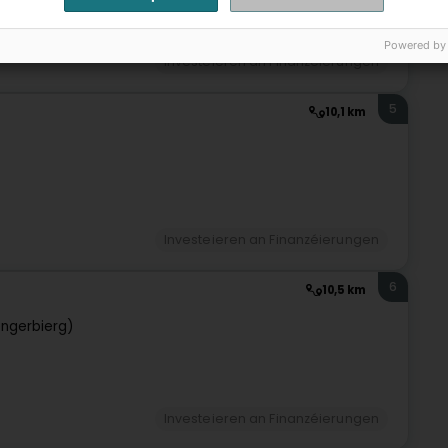
Powered by
Investeieren an Finanzéierungen
5
10,1 km
Investeieren an Finanzéierungen
6
10,5 km
ngerbierg)
Investeieren an Finanzéierungen