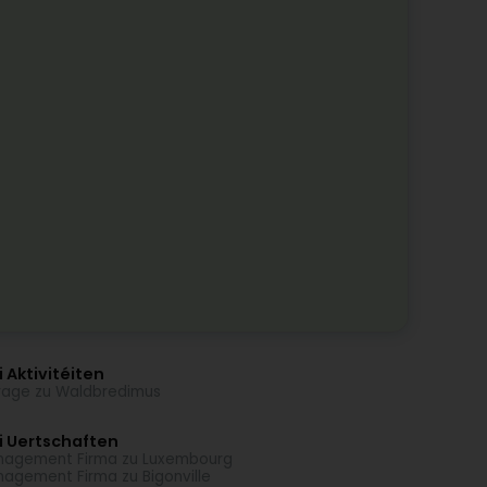
 Aktivitéiten
age zu Waldbredimus
i Uertschaften
agement Firma zu Luxembourg
agement Firma zu Bigonville