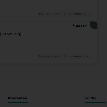
Investeieren an Finanzéierungen
10
12,3 km
(Lëtzebuerg)
Investeieren an Finanzéierungen
Inserenten
Editus