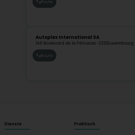
Route
Autoplex International SA
146 Boulevard de la Pétrusse
L-2330
Luxembourg 
Route
Dienste
Praktisch