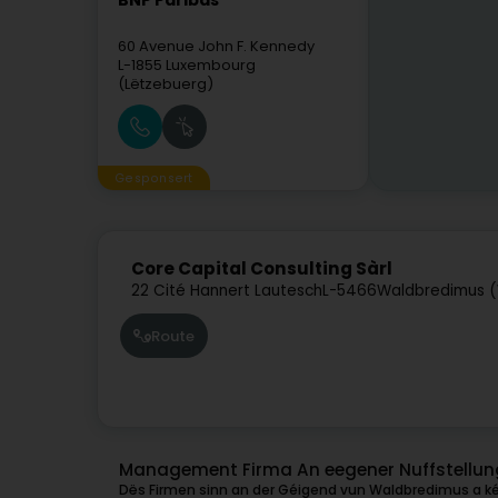
BNP Paribas
60 Avenue John F. Kennedy
L-1855
Luxembourg
(Lëtzebuerg)
Gesponsert
Core Capital Consulting Sàrl
22 Cité Hannert Lautesch
L-5466
Waldbredimus 
Route
Management Firma An eegener Nuffstellu
Dës Firmen sinn an der Géigend vun Waldbredimus a kéi