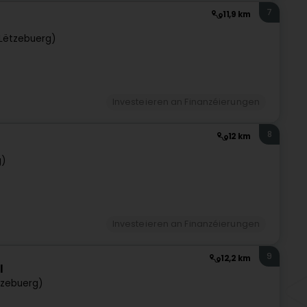
7
11,9 km
Lëtzebuerg)
Investeieren an Finanzéierungen
8
12 km
g)
Investeieren an Finanzéierungen
9
12,2 km
l
tzebuerg)