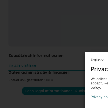
Zousätzlech Informatiounen
English
Eis Aktivitéiten
Privac
Daten administrativ & finanziell
We collect 
Unzuel un Ugestallten : ∗∗∗
accept, we'
policy.
Sech Legal Informatiounen ukucken
Privacy po