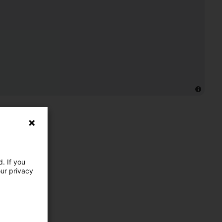
. If you
our privacy