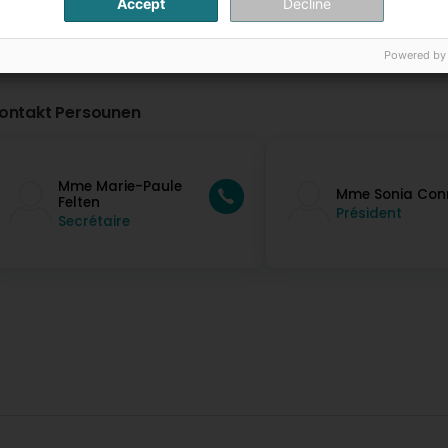
Accept
Decline
Powered by
ontakt Persounen
Mme Marie-Paule
Mme Sonia Con
Felten
Président
Secrétaire