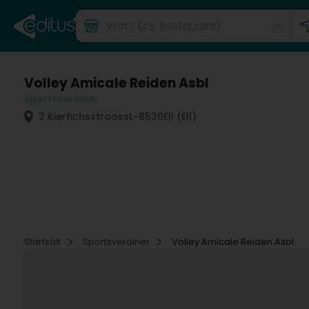
Volley Amicale Reiden Asbl
Sportsveräiner
2 Kierfichsstrooss
L-8530
Ell (Ell)
Startsäit
Sportsveräiner
Volley Amicale Reiden Asbl