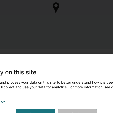
y on this site
and process your data on this site to better understand how it is used
ll collect and use your data for analytics. For more information, see 
licy