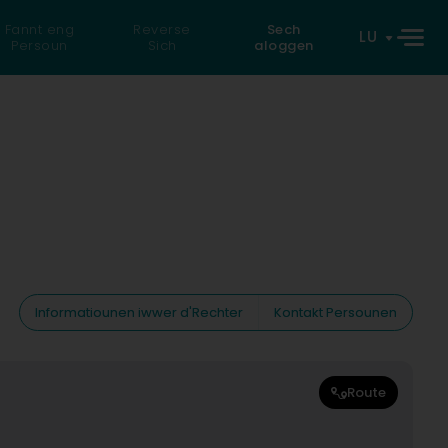
Fannt eng
Reverse
Sech
LU
Persoun
Sich
aloggen
Informatiounen iwwer d'Rechter
Kontakt Persounen
Route