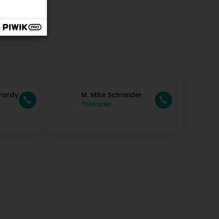
rardy
M. Mike Schneider
Trésorier