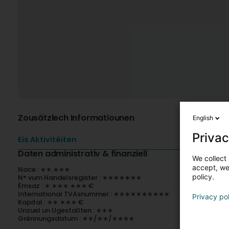
Zousätzlech Informatiounen
English
Privac
Eis Aktivitéiten
Daten administrativ & finanziell
We collect 
accept, we'
Nace : ∗∗.∗∗∗
policy.
N° vum Handelsregister : ∗∗∗∗∗∗∗
Ëmsaz : ∗ ∗∗∗ ∗∗∗ €
International TVAsnummer : ∗∗∗∗∗∗∗∗∗∗
Privacy po
Kapital : ∗∗ ∗∗∗ €
Unzuel un Ugestallten : ∗∗∗
Grënnungsdatum : ∗∗/∗∗/∗∗∗∗