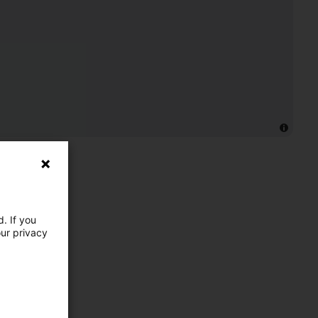
. If you
our privacy