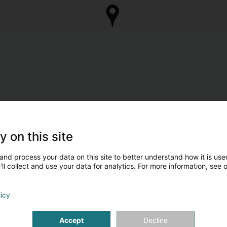
y on this site
and process your data on this site to better understand how it is used
ll collect and use your data for analytics. For more information, see 
licy
Accept
Decline