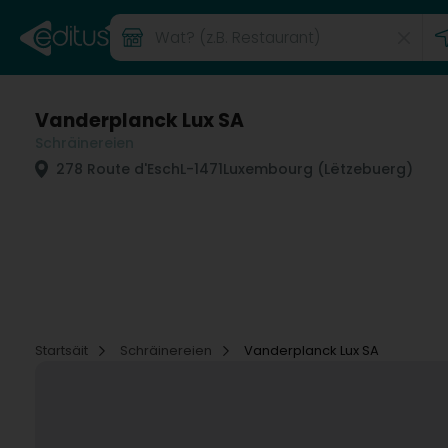
Vanderplanck Lux SA
Schräinereien
278 Route d'Esch
L-1471
Luxembourg (Lëtzebuerg)
Startsäit
Schräinereien
Vanderplanck Lux SA