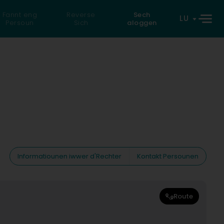
Fannt eng
Reverse
Sech
LU
Persoun
Sich
aloggen
Informatiounen iwwer d'Rechter
Kontakt Persounen
Route