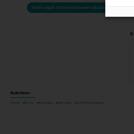
Sech Legal Informatiounen ukucken
K
Rubriken :
Door
Door
Fënster
Fënster
Schräinereien