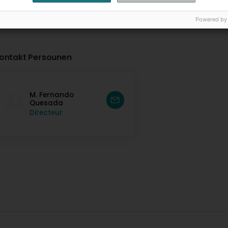
Powered by
ontakt Persounen
M. Fernando
Quesada
Directeur