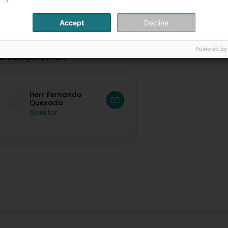
Accept
Decline
Powered by
ontaktpersonen
Herr Fernando
Quesada
Direktor