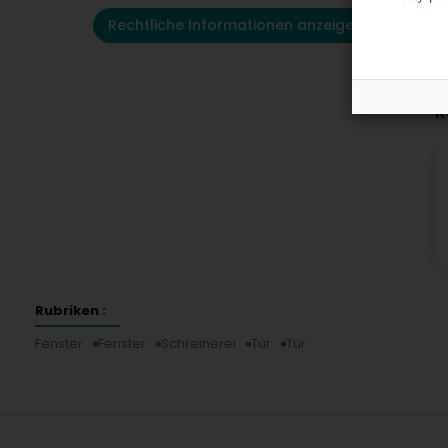
Rechtliche Informationen anzeigen
K
Rubriken :
Fenster
Fenster
Schreinerei
Tür
Tür