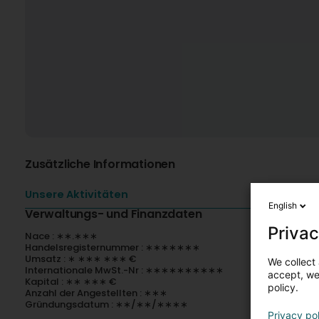
Zusätzliche Informationen
Unsere Aktivitäten
English
Verwaltungs- und Finanzdaten
Privac
Nace : ∗∗.∗∗∗
Handelsregisternummer : ∗∗∗∗∗∗∗
Umsatz : ∗ ∗∗∗ ∗∗∗ €
We collect 
Internationale MwSt.-Nr : ∗∗∗∗∗∗∗∗∗∗
accept, we'
Kapital : ∗∗ ∗∗∗ €
policy.
Anzahl der Angestellten : ∗∗∗
Gründungsdatum : ∗∗/∗∗/∗∗∗∗
Privacy po