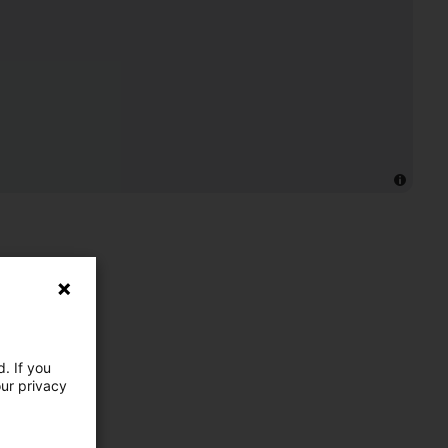
. If you
our privacy