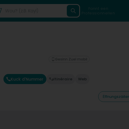
Fannt een
Professionnellen
Gesinn Zuel mobil
Kuck d'Nummer
Itinéraire
Web
Ëffnungszäite