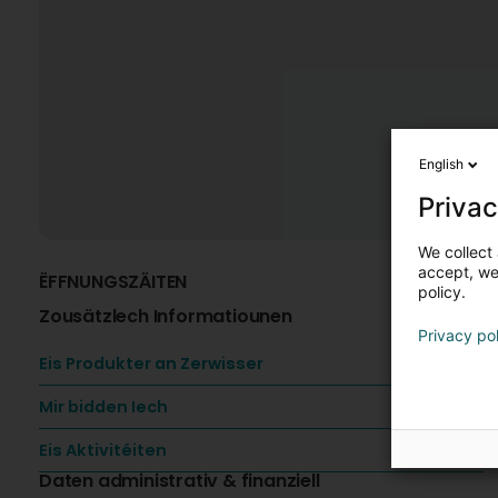
English
Privac
We collect 
accept, we'
ËFFNUNGSZÄITEN
K
policy.
Zousätzlech Informatiounen
Privacy po
Eis Produkter an Zerwisser
Mir bidden Iech
Eis Aktivitéiten
Daten administrativ & finanziell