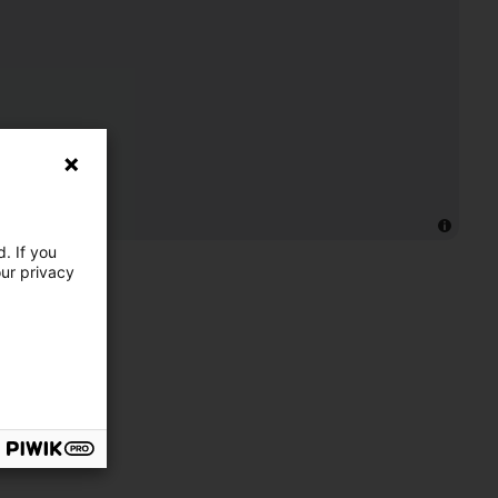
. If you
our privacy