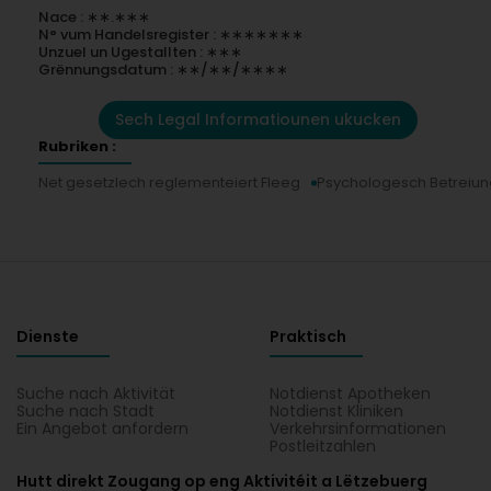
Nace : ∗∗.∗∗∗
N° vum Handelsregister : ∗∗∗∗∗∗∗
Unzuel un Ugestallten : ∗∗∗
Grënnungsdatum : ∗∗/∗∗/∗∗∗∗
Sech Legal Informatiounen ukucken
Rubriken :
Net gesetzlech reglementeiert Fleeg
Psychologesch Betreiun
Dienste
Praktisch
Suche nach Aktivität
Notdienst Apotheken
Suche nach Stadt
Notdienst Kliniken
Ein Angebot anfordern
Verkehrsinformationen
Postleitzahlen
Hutt direkt Zougang op eng Aktivitéit a Lëtzebuerg