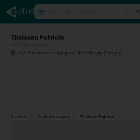
Theissen Patricia
Schlofpädagog
72A Rue Nicolas Margue
L-4979
Fingig (Fengig)
Startsäit
Schlofpädagog
Theissen Patricia