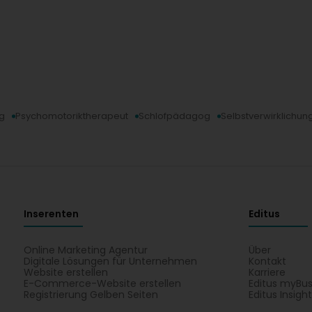
g
Psychomotoriktherapeut
Schlofpädagog
Selbstverwirklichun
Inserenten
Editus
Online Marketing Agentur
Über
Digitale Lösungen für Unternehmen
Kontakt
Website erstellen
Karriere
E-Commerce-Website erstellen
Editus myBus
Registrierung Gelben Seiten
Editus Insigh