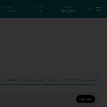
Fannt eng
Reverse
Sech
LU
Persoun
Sich
aloggen
n
Informatiounen iwwer d'Rechter
Kontakt Persounen
Route