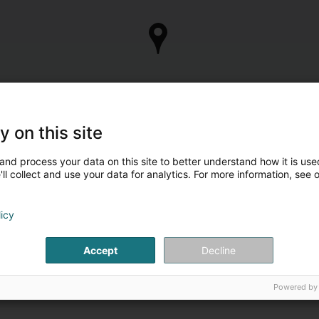
y on this site
and process your data on this site to better understand how it is used
ll collect and use your data for analytics. For more information, see 
ontakt Persounen
licy
Mme Patricia
Theissen
Accept
Decline
Psychomotricienne
Powered by